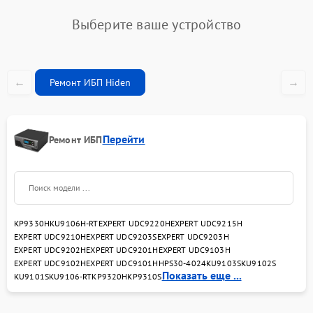
Выберите ваше устройство
←
→
Ремонт ИБП Hiden
Перейти
Ремонт ИБП
KP9330H
KU9106H-RT
EXPERT UDC9220H
EXPERT UDC9215H
EXPERT UDC9210H
EXPERT UDC9203S
EXPERT UDC9203H
EXPERT UDC9202H
EXPERT UDC9201H
EXPERT UDC9103H
EXPERT UDC9102H
EXPERT UDC9101H
HPS30-4024
KU9103S
KU9102S
Показать еще ...
KU9101S
KU9106-RT
KP9320H
KP9310S