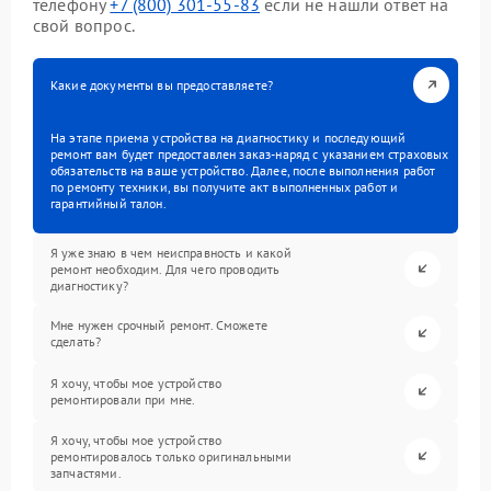
телефону
+7 (800) 301-55-83
если не нашли ответ на
свой вопрос.
Какие документы вы предоставляете?
На этапе приема устройства на диагностику и последующий
ремонт вам будет предоставлен заказ-наряд с указанием страховых
обязательств на ваше устройство. Далее, после выполнения работ
по ремонту техники, вы получите акт выполненных работ и
гарантийный талон.
Я уже знаю в чем неисправность и какой
ремонт необходим. Для чего проводить
диагностику?
Мне нужен срочный ремонт. Сможете
сделать?
Я хочу, чтобы мое устройство
ремонтировали при мне.
Я хочу, чтобы мое устройство
ремонтировалось только оригинальными
запчастями.