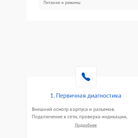
Питание и режимы
Интерфейсы и связь
Температура и эксплуатация
Механические повреждения
Механика
1. Первичная диагностика
Внешний осмотр корпуса и разъемов.
Подключение к сети, проверка индикации,
звуковых сигналов и кодов ошибок. Измерение
Подробнее
входного и выходного напряжения. Оценка