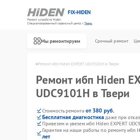
FIX-HIDEN
Ремонт устройств Hiden
Специализированный cервисный центр г.
Тверь
Мы ремонтируем
Срочный ремонт
Це
т ибп Hiden в Твери
Ремонт ибп Hiden EXPERT UDC9101H в Твери
Ремонт ибп Hiden E
UDC9101H в Твери
от 380 руб.
Стоимость ремонта
Бесплатная диагностика
даже при отказ
Привезем и увезем ибп Hiden EXPERT UDC
Гарантия на наши работы по ремонту ибп
лет