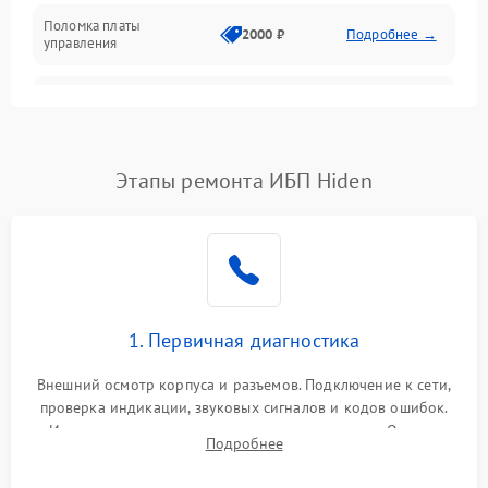
Поломка платы
Механика
2000 ₽
Подробнее →
управления
Неисправность
3000 ₽
Подробнее →
трансформатора
Повреждение
Этапы ремонта ИБП Hiden
500 ₽
Подробнее →
конденсаторов
Поломка предохранителя
100 ₽
Подробнее →
Неисправность системы
1000 ₽
Подробнее →
охлаждения
1. Первичная диагностика
Неисправность
500 ₽
Подробнее →
Внешний осмотр корпуса и разъемов. Подключение к сети,
индикаторов
проверка индикации, звуковых сигналов и кодов ошибок.
Измерение входного и выходного напряжения. Оценка
Поломка фильтров
Подробнее
1000 ₽
Подробнее →
реакции ИБП на отключение основного питания без
(EMI/EMC)
нагрузки.