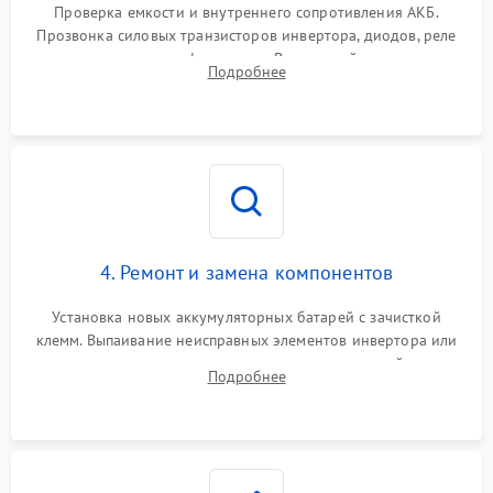
от перегрузок
Проверка емкости и внутреннего сопротивления АКБ.
Прозвонка силовых транзисторов инвертора, диодов, реле
Неисправность системы
переключения и трансформатора. Визуальный поиск вздутых
Подробнее
защиты от короткого
1500 ₽
Подробнее →
конденсаторов и прогаров на печатной плате.
замыкания
Повреждение системы
1000 ₽
Подробнее →
защиты от перегрева
Неисправность системы
защиты от
1500 ₽
Подробнее →
перенапряжения
4. Ремонт и замена компонентов
Установка новых аккумуляторных батарей с зачисткой
клемм. Выпаивание неисправных элементов инвертора или
цепи зарядки и монтаж новых радиодеталей.
Подробнее
Восстановление поврежденных токоведущих дорожек и
замена реле.