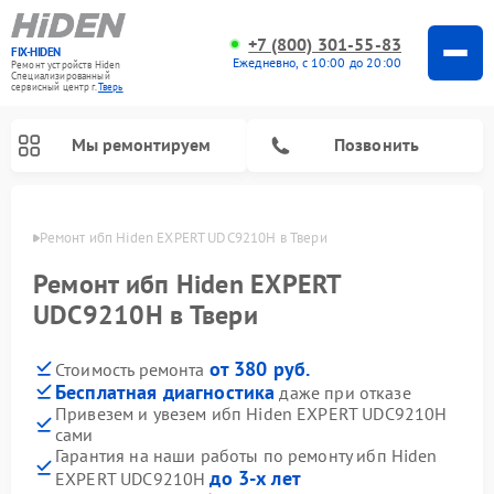
+7 (800) 301-55-83
FIX-HIDEN
Ежедневно, с 10:00 до 20:00
Ремонт устройств Hiden
Специализированный
cервисный центр г.
Тверь
Мы ремонтируем
Позвонить
Твери
Ремонт ибп Hiden EXPERT UDC9210H в Твери
Ремонт ибп Hiden EXPERT
UDC9210H в Твери
от 380 руб.
Стоимость ремонта
Бесплатная диагностика
даже при отказе
Привезем и увезем ибп Hiden EXPERT UDC9210H
сами
Гарантия на наши работы по ремонту ибп Hiden
до 3-х лет
EXPERT UDC9210H