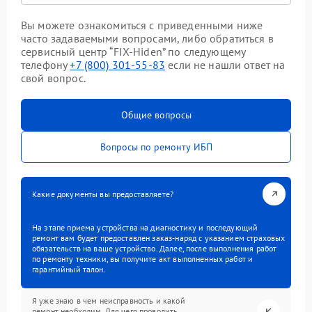
Вы можете ознакомиться с приведенными ниже
часто задаваемыми вопросами, либо обратиться в
сервисный центр “FIX-Hiden” по следующему
телефону
+7 (800) 301-55-83
если не нашли ответ на
свой вопрос.
Общие вопросы
Вопросы по ремонту ИБП
Какие документы вы предоставляете?
На этапе приема устройства на диагностику и последующий
ремонт вам будет предоставлен заказ-наряд с указанием страховых
обязательств на ваше устройство. Далее, после выполнения работ
по ремонту техники, вы получите акт выполненных работ и
гарантийный талон.
Я уже знаю в чем неисправность и какой
ремонт необходим. Для чего проводить