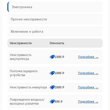
Электроника
Прочие неисправности
Включение и работа
Неисправности
Стоимость
Работа с нагрузкой
Неисправность
Звук и индикация
1500 ₽
Подробнее →
аккумулятора
Питание и режимы
Поломка зарядного
1000 ₽
Подробнее →
устройства
Интерфейсы и связь
Неисправность инвертора
2000 ₽
Подробнее →
Температура и эксплуатация
Повреждение входных/
500 ₽
Подробнее →
выходных разъемов
Механические повреждения