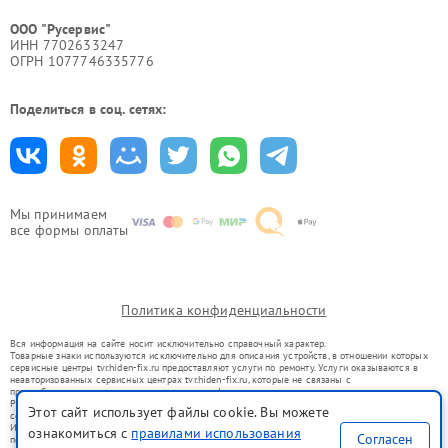
ООО "Русервис"
ИНН 7702633247
ОГРН 1077746335776
Поделиться в соц. сетях:
Мы принимаем
все формы оплаты
Политика конфиденциальности
Вся информация на сайте носит исключительно справочный характер.
Товарные знаки используются исключительно для описания устройств, в отношении которых
сервисные центры tvr.hiden-fix.ru предоставляют услуги по ремонту. Услуги оказываются в
неавторизованных сервисных центрах tvr.hiden-fix.ru, которые не связаны с
правообладателями товарных знаков или их официальными представителями.
Ремонт осуществляется для устройств, уже введенных в гражданский оборот в соответствии
Этот сайт использует файлы cookie. Вы можете
со статьей 1487 ГК РФ.
Использование товарных знаков не преследует цели индивидуализации услуг или введения
ознакомиться с
правилами использования
Согласен
потребителей в заблуждение, а служит для информирования о предоставляемых услугах по