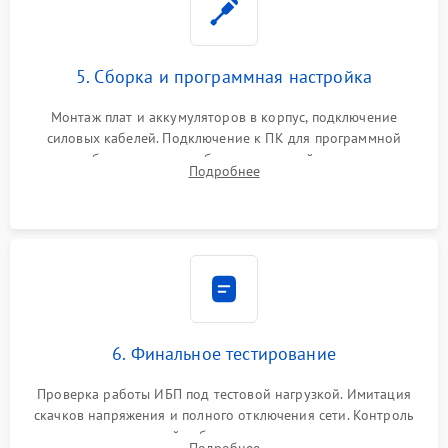
5. Сборка и программная настройка
Монтаж плат и аккумуляторов в корпус, подключение
силовых кабелей. Подключение к ПК для программной
калибровки констант батареи, настройки порогов
Подробнее
срабатывания AVR и сброса счетчиков старения АКБ.
6. Финальное тестирование
Проверка работы ИБП под тестовой нагрузкой. Имитация
скачков напряжения и полного отключения сети. Контроль
времени автономной работы, температурного режима и
Подробнее