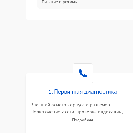
Питание и режимы
Интерфейсы и связь
Температура и эксплуатация
Механические повреждения
Механика
1. Первичная диагностика
Внешний осмотр корпуса и разъемов.
Подключение к сети, проверка индикации,
звуковых сигналов и кодов ошибок. Измерение
Подробнее
входного и выходного напряжения. Оценка