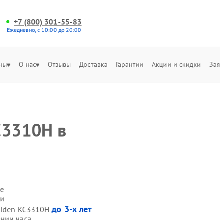
+7 (800) 301-55-83
Ежедневно, с 10:00 до 20:00
ны
О нас
Отзывы
Доставка
Гарантии
Акции и скидки
Зая
C3310H в
е
ми
до 3-х лет
 Hiden KC3310H
нии часа