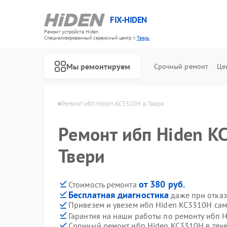
FIX-HIDEN
Ремонт устройств Hiden
Специализированный cервисный центр г.
Тверь
Мы ремонтируем
Срочный ремонт
Це
т ибп Hiden в Твери
Ремонт ибп Hiden KC3310H в Твери
Ремонт ибп Hiden K
Твери
от 380 руб.
Стоимость ремонта
Бесплатная диагностика
даже при отказ
Привезем и увезем ибп Hiden KC3310H са
Гарантия на наши работы по ремонту ибп
Срочный ремонт ибп Hiden KC3310H в тече