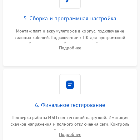
5. Сборка и программная настройка
Монтаж плат и аккумуляторов в корпус, подключение
силовых кабелей. Подключение к ПК для программной
калибровки констант батареи, настройки порогов
Подробнее
срабатывания AVR и сброса счетчиков старения АКБ.
6. Финальное тестирование
Проверка работы ИБП под тестовой нагрузкой. Имитация
скачков напряжения и полного отключения сети. Контроль
времени автономной работы, температурного режима и
Подробнее
корректности формы выходного сигнала.