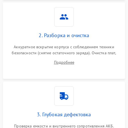
Неисправность системы
1500 ₽
Подробнее →
защиты
Неисправность системы
2000 ₽
Подробнее →
стабилизации
2. Разборка и очистка
Поломка системы
автоматического
1500 ₽
Подробнее →
Аккуратное вскрытие корпуса с соблюдением техники
переключения
безопасности (снятие остаточного заряда). Очистка плат,
радиаторов и кулеров от пыли с помощью сжатого воздуха
Неисправность системы
Подробнее
1500 ₽
Подробнее →
и кистей для предотвращения перегрева и замыканий.
мониторинга
Повреждение внутренних
500 ₽
Подробнее →
проводов
Неисправность системы
1500 ₽
Подробнее →
зарядки
3. Глубокая дефектовка
Поломка системы защиты
1000 ₽
Подробнее →
от перегрузок
Проверка емкости и внутреннего сопротивления АКБ.