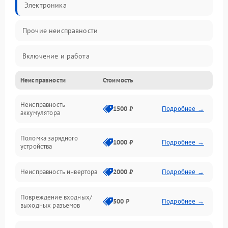
Электроника
Прочие неисправности
Включение и работа
Неисправности
Стоимость
Работа с нагрузкой
Неисправность
Звук и индикация
1500 ₽
Подробнее →
аккумулятора
Питание и режимы
Поломка зарядного
1000 ₽
Подробнее →
устройства
Интерфейсы и связь
Неисправность инвертора
2000 ₽
Подробнее →
Температура и эксплуатация
Повреждение входных/
500 ₽
Подробнее →
выходных разъемов
Механические повреждения