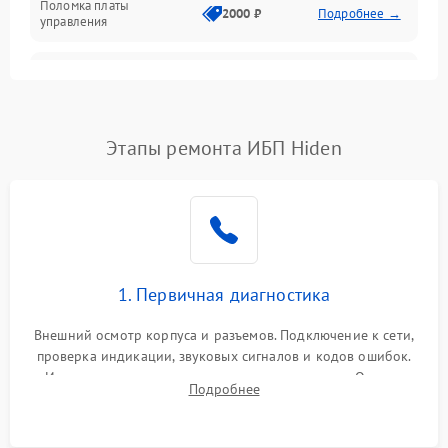
Поломка платы
Механика
2000 ₽
Подробнее →
управления
Неисправность
3000 ₽
Подробнее →
трансформатора
Повреждение
Этапы ремонта ИБП Hiden
500 ₽
Подробнее →
конденсаторов
Поломка предохранителя
100 ₽
Подробнее →
Неисправность системы
1000 ₽
Подробнее →
охлаждения
1. Первичная диагностика
Неисправность
500 ₽
Подробнее →
Внешний осмотр корпуса и разъемов. Подключение к сети,
индикаторов
проверка индикации, звуковых сигналов и кодов ошибок.
Измерение входного и выходного напряжения. Оценка
Поломка фильтров
Подробнее
1000 ₽
Подробнее →
реакции ИБП на отключение основного питания без
(EMI/EMC)
нагрузки.