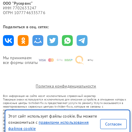
ООО "Русервис"
ИНН 7702633247
ОГРН 1077746335776
Поделиться в соц. сетях:
Мы принимаем
все формы оплаты
Политика конфиденциальности
Вся информация на сайте носит исключительно справочный характер.
Товарные знаки используются исключительно для описания устройств, в отношении которых
сервисные центры tvr.hiden-fix.ru предоставляют услуги по ремонту. Услуги оказываются в
неавторизованных сервисных центрах tvr.hiden-fix.ru, которые не связаны с
правообладателями товарных знаков или их официальными представителями.
Ремонт осуществляется для устройств, уже введенных в гражданский оборот в соответствии
Этот сайт использует файлы cookie. Вы можете
со статьей 1487 ГК РФ.
Использование товарных знаков не преследует цели индивидуализации услуг или введения
ознакомиться с
правилами использования
Согласен
потребителей в заблуждение, а служит для информирования о предоставляемых услугах по
ремонту техники указанных брендов.
файлов cookie
Представленная на сайте информация не является публичной офертой, определяемой