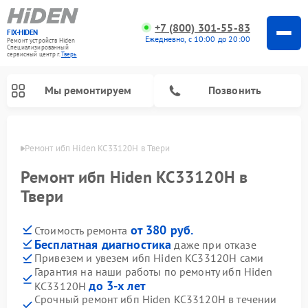
+7 (800) 301-55-83
FIX-HIDEN
Ежедневно, с 10:00 до 20:00
Ремонт устройств Hiden
Специализированный
cервисный центр г.
Тверь
Мы ремонтируем
Позвонить
Твери
Ремонт ибп Hiden KC33120H в Твери
Ремонт ибп Hiden KC33120H в
Твери
от 380 руб.
Стоимость ремонта
Бесплатная диагностика
даже при отказе
Привезем и увезем ибп Hiden KC33120H сами
Гарантия на наши работы по ремонту ибп Hiden
до 3-х лет
KC33120H
Срочный ремонт ибп Hiden KC33120H в течении