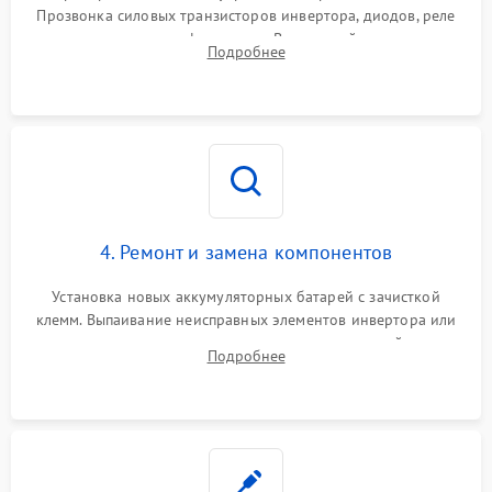
Прозвонка силовых транзисторов инвертора, диодов, реле
Неисправность системы
переключения и трансформатора. Визуальный поиск вздутых
Подробнее
защиты от короткого
1500 ₽
Подробнее →
конденсаторов и прогаров на печатной плате.
замыкания
Повреждение системы
1000 ₽
Подробнее →
защиты от перегрева
Неисправность системы
защиты от
1500 ₽
Подробнее →
перенапряжения
4. Ремонт и замена компонентов
Установка новых аккумуляторных батарей с зачисткой
клемм. Выпаивание неисправных элементов инвертора или
цепи зарядки и монтаж новых радиодеталей.
Подробнее
Восстановление поврежденных токоведущих дорожек и
замена реле.