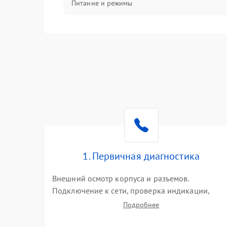
Питание и режимы
Интерфейсы и связь
Температура и эксплуатация
Механические повреждения
Механика
1. Первичная диагностика
Внешний осмотр корпуса и разъемов.
Подключение к сети, проверка индикации,
звуковых сигналов и кодов ошибок. Измерение
Подробнее
входного и выходного напряжения. Оценка