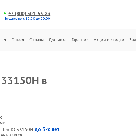
+7 (800) 301-55-83
Ежедневно, с 10:00 до 20:00
ны
О нас
Отзывы
Доставка
Гарантии
Акции и скидки
Зая
C33150H в
е
ами
до 3-х лет
 Hiden KC33150H
чении часа