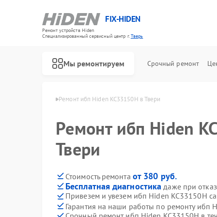
FIX-HIDEN
Ремонт устройств Hiden
Специализированный cервисный центр г.
Тверь
Мы ремонтируем
Срочный ремонт
Це
т ибп Hiden в Твери
Ремонт ибп Hiden KC33150H в Твери
Ремонт ибп Hiden K
Твери
от 380 руб.
Стоимость ремонта
Бесплатная диагностика
даже при отказ
Привезем и увезем ибп Hiden KC33150H с
Гарантия на наши работы по ремонту ибп
Срочный ремонт ибп Hiden KC33150H в те