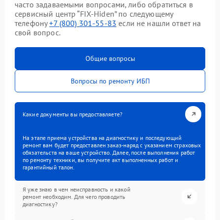
часто задаваемыми вопросами, либо обратиться в
сервисный центр “FIX-Hiden” по следующему
телефону
+7 (800) 301-55-83
если не нашли ответ на
свой вопрос.
Общие вопросы
Вопросы по ремонту ИБП
Какие документы вы предоставляете?
На этапе приема устройства на диагностику и последующий
ремонт вам будет предоставлен заказ-наряд с указанием страховых
обязательств на ваше устройство. Далее, после выполнения работ
по ремонту техники, вы получите акт выполненных работ и
гарантийный талон.
Я уже знаю в чем неисправность и какой
ремонт необходим. Для чего проводить
диагностику?