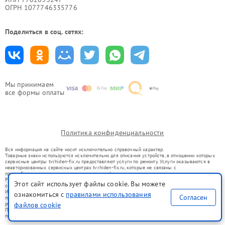
ОГРН 1077746335776
Поделиться в соц. сетях:
Мы принимаем
все формы оплаты
Политика конфиденциальности
Вся информация на сайте носит исключительно справочный характер.
Товарные знаки используются исключительно для описания устройств, в отношении которых
сервисные центры tvr.hiden-fix.ru предоставляют услуги по ремонту. Услуги оказываются в
неавторизованных сервисных центрах tvr.hiden-fix.ru, которые не связаны с
правообладателями товарных знаков или их официальными представителями.
Ремонт осуществляется для устройств, уже введенных в гражданский оборот в соответствии
Этот сайт использует файлы cookie. Вы можете
со статьей 1487 ГК РФ.
Использование товарных знаков не преследует цели индивидуализации услуг или введения
ознакомиться с
правилами использования
Согласен
потребителей в заблуждение, а служит для информирования о предоставляемых услугах по
ремонту техники указанных брендов.
файлов cookie
Представленная на сайте информация не является публичной офертой, определяемой
положениями Статьи 437(2) Гражданского кодекса РФ