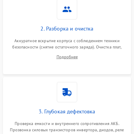
Неисправность системы
2000 ₽
Подробнее →
стабилизации
2. Разборка и очистка
Поломка системы
автоматического
1500 ₽
Подробнее →
Аккуратное вскрытие корпуса с соблюдением техники
переключения
безопасности (снятие остаточного заряда). Очистка плат,
радиаторов и кулеров от пыли с помощью сжатого воздуха
Неисправность системы
Подробнее
1500 ₽
Подробнее →
и кистей для предотвращения перегрева и замыканий.
мониторинга
Повреждение внутренних
500 ₽
Подробнее →
проводов
Неисправность системы
1500 ₽
Подробнее →
зарядки
3. Глубокая дефектовка
Поломка системы защиты
1000 ₽
Подробнее →
от перегрузок
Проверка емкости и внутреннего сопротивления АКБ.
Прозвонка силовых транзисторов инвертора, диодов, реле