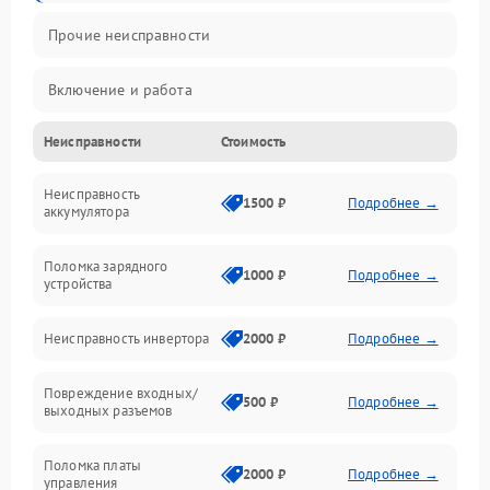
Прочие неисправности
Включение и работа
Неисправности
Стоимость
Работа с нагрузкой
Неисправность
Звук и индикация
1500 ₽
Подробнее →
аккумулятора
Питание и режимы
Поломка зарядного
1000 ₽
Подробнее →
устройства
Интерфейсы и связь
Неисправность инвертора
2000 ₽
Подробнее →
Температура и эксплуатация
Повреждение входных/
500 ₽
Подробнее →
выходных разъемов
Механические повреждения
Поломка платы
Механика
2000 ₽
Подробнее →
управления