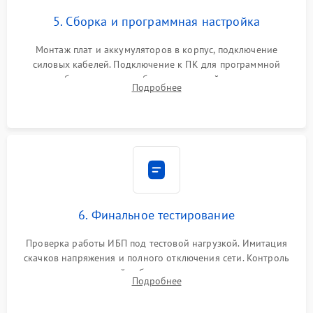
5. Сборка и программная настройка
Монтаж плат и аккумуляторов в корпус, подключение
силовых кабелей. Подключение к ПК для программной
калибровки констант батареи, настройки порогов
Подробнее
срабатывания AVR и сброса счетчиков старения АКБ.
6. Финальное тестирование
Проверка работы ИБП под тестовой нагрузкой. Имитация
скачков напряжения и полного отключения сети. Контроль
времени автономной работы, температурного режима и
Подробнее
корректности формы выходного сигнала.