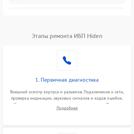
Неисправность
3000 ₽
Подробнее →
трансформатора
Повреждение
Этапы ремонта ИБП Hiden
500 ₽
Подробнее →
конденсаторов
Поломка предохранителя
100 ₽
Подробнее →
Неисправность системы
1000 ₽
Подробнее →
охлаждения
1. Первичная диагностика
Неисправность
500 ₽
Подробнее →
Внешний осмотр корпуса и разъемов. Подключение к сети,
индикаторов
проверка индикации, звуковых сигналов и кодов ошибок.
Измерение входного и выходного напряжения. Оценка
Поломка фильтров
Подробнее
1000 ₽
Подробнее →
реакции ИБП на отключение основного питания без
(EMI/EMC)
нагрузки.
Неисправность системы
1500 ₽
Подробнее →
защиты