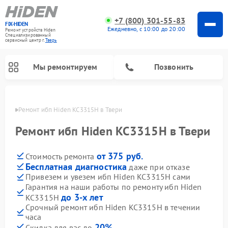
+7 (800) 301-55-83
FIX-HIDEN
Ежедневно, с 10:00 до 20:00
Ремонт устройств Hiden
Специализированный
cервисный центр г.
Тверь
Мы ремонтируем
Позвонить
Твери
Ремонт ибп Hiden KC3315H в Твери
Ремонт ибп Hiden KC3315H в Твери
от 375 руб.
Стоимость ремонта
Бесплатная диагностика
даже при отказе
Привезем и увезем ибп Hiden KC3315H сами
Гарантия на наши работы по ремонту ибп Hiden
до 3-х лет
KC3315H
Срочный ремонт ибп Hiden KC3315H в течении
часа
20%
Скидка для вас до