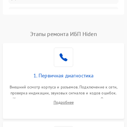
Неисправность
3000 ₽
Подробнее →
трансформатора
Повреждение
Этапы ремонта ИБП Hiden
500 ₽
Подробнее →
конденсаторов
Поломка предохранителя
100 ₽
Подробнее →
Неисправность системы
1000 ₽
Подробнее →
охлаждения
1. Первичная диагностика
Неисправность
500 ₽
Подробнее →
Внешний осмотр корпуса и разъемов. Подключение к сети,
индикаторов
проверка индикации, звуковых сигналов и кодов ошибок.
Измерение входного и выходного напряжения. Оценка
Поломка фильтров
Подробнее
1000 ₽
Подробнее →
реакции ИБП на отключение основного питания без
(EMI/EMC)
нагрузки.
Неисправность системы
1500 ₽
Подробнее →
защиты