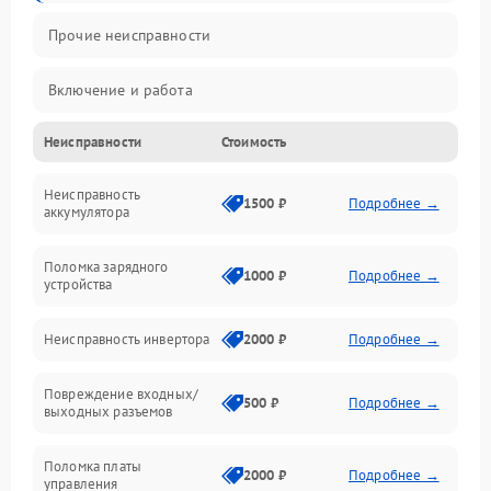
Прочие неисправности
Включение и работа
Неисправности
Стоимость
Работа с нагрузкой
Неисправность
Звук и индикация
1500 ₽
Подробнее →
аккумулятора
Питание и режимы
Поломка зарядного
1000 ₽
Подробнее →
устройства
Интерфейсы и связь
Неисправность инвертора
2000 ₽
Подробнее →
Температура и эксплуатация
Повреждение входных/
500 ₽
Подробнее →
выходных разъемов
Механические повреждения
Поломка платы
Механика
2000 ₽
Подробнее →
управления