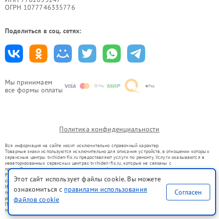
ОГРН 1077746335776
Поделиться в соц. сетях:
Мы принимаем
все формы оплаты
Политика конфиденциальности
Вся информация на сайте носит исключительно справочный характер.
Товарные знаки используются исключительно для описания устройств, в отношении которых
сервисные центры tvr.hiden-fix.ru предоставляют услуги по ремонту. Услуги оказываются в
неавторизованных сервисных центрах tvr.hiden-fix.ru, которые не связаны с
правообладателями товарных знаков или их официальными представителями.
Ремонт осуществляется для устройств, уже введенных в гражданский оборот в соответствии
Этот сайт использует файлы cookie. Вы можете
со статьей 1487 ГК РФ.
Использование товарных знаков не преследует цели индивидуализации услуг или введения
ознакомиться с
правилами использования
Согласен
потребителей в заблуждение, а служит для информирования о предоставляемых услугах по
ремонту техники указанных брендов.
файлов cookie
Представленная на сайте информация не является публичной офертой, определяемой
положениями Статьи 437(2) Гражданского кодекса РФ