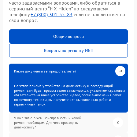
часто задаваемыми вопросами, либо обратиться в
сервисный центр “FIX-Hiden” по следующему
телефону
+7 (800) 301-55-83
если не нашли ответ на
свой вопрос.
Общие вопросы
Вопросы по ремонту ИБП
Какие документы вы предоставляете?
На этапе приема устройства на диагностику и последующий
ремонт вам будет предоставлен заказ-наряд с указанием страховых
обязательств на ваше устройство. Далее, после выполнения работ
по ремонту техники, вы получите акт выполненных работ и
гарантийный талон.
Я уже знаю в чем неисправность и какой
ремонт необходим. Для чего проводить
диагностику?