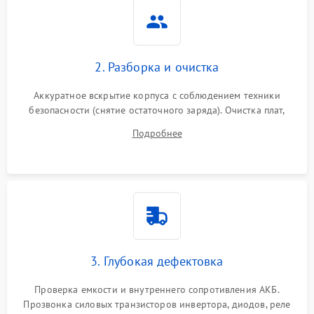
Неисправность системы
2000 ₽
Подробнее →
стабилизации
2. Разборка и очистка
Поломка системы
автоматического
1500 ₽
Подробнее →
Аккуратное вскрытие корпуса с соблюдением техники
переключения
безопасности (снятие остаточного заряда). Очистка плат,
радиаторов и кулеров от пыли с помощью сжатого воздуха
Неисправность системы
Подробнее
1500 ₽
Подробнее →
и кистей для предотвращения перегрева и замыканий.
мониторинга
Повреждение внутренних
500 ₽
Подробнее →
проводов
Неисправность системы
1500 ₽
Подробнее →
зарядки
3. Глубокая дефектовка
Поломка системы защиты
1000 ₽
Подробнее →
от перегрузок
Проверка емкости и внутреннего сопротивления АКБ.
Прозвонка силовых транзисторов инвертора, диодов, реле