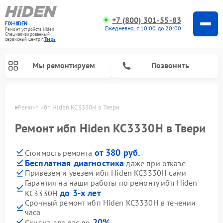
+7 (800) 301-55-83
FIX-HIDEN
Ежедневно, с 10:00 до 20:00
Ремонт устройств Hiden
Специализированный
cервисный центр г.
Тверь
Мы ремонтируем
Позвонить
Твери
Ремонт ибп Hiden KC3330H в Твери
Ремонт ибп Hiden KC3330H в Твери
от 380 руб.
Стоимость ремонта
Бесплатная диагностика
даже при отказе
Привезем и увезем ибп Hiden KC3330H сами
Гарантия на наши работы по ремонту ибп Hiden
до 3-х лет
KC3330H
Срочный ремонт ибп Hiden KC3330H в течении
часа
20%
Скидка для вас до