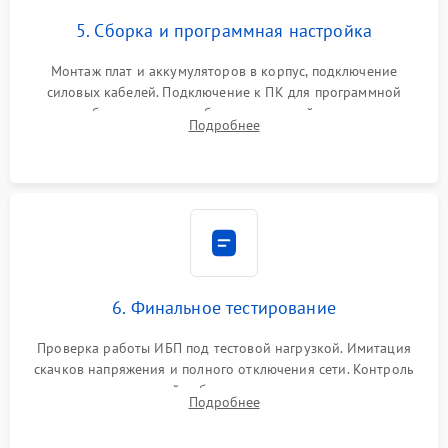
5. Сборка и программная настройка
Монтаж плат и аккумуляторов в корпус, подключение
силовых кабелей. Подключение к ПК для программной
калибровки констант батареи, настройки порогов
Подробнее
срабатывания AVR и сброса счетчиков старения АКБ.
6. Финальное тестирование
Проверка работы ИБП под тестовой нагрузкой. Имитация
скачков напряжения и полного отключения сети. Контроль
времени автономной работы, температурного режима и
Подробнее
корректности формы выходного сигнала.