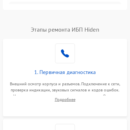
Неисправность
3000 ₽
Подробнее →
трансформатора
Повреждение
Этапы ремонта ИБП Hiden
500 ₽
Подробнее →
конденсаторов
Поломка предохранителя
100 ₽
Подробнее →
Неисправность системы
1000 ₽
Подробнее →
охлаждения
1. Первичная диагностика
Неисправность
500 ₽
Подробнее →
Внешний осмотр корпуса и разъемов. Подключение к сети,
индикаторов
проверка индикации, звуковых сигналов и кодов ошибок.
Измерение входного и выходного напряжения. Оценка
Поломка фильтров
Подробнее
1000 ₽
Подробнее →
реакции ИБП на отключение основного питания без
(EMI/EMC)
нагрузки.
Неисправность системы
1500 ₽
Подробнее →
защиты