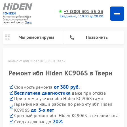
+7 (800) 301-55-83
FIX-HIDEN
Ежедневно, с 10:00 до 20:00
Ремонт устройств Hiden
Специализированный
cервисный центр г.
Тверь
Мы ремонтируем
Позвонить
Твери
Ремонт ибп Hiden KC906S в Твери
Ремонт ибп Hiden KC906S в Твери
от 380 руб.
Стоимость ремонта
Бесплатная диагностика
даже при отказе
Привезем и увезем ибп Hiden KC906S сами
Гарантия на наши работы по ремонту ибп Hiden
до 3-х лет
KC906S
Срочный ремонт ибп Hiden KC906S в течении часа
20%
Скидка для вас до