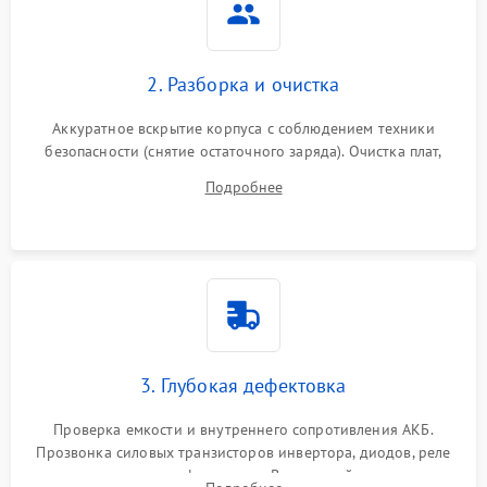
Неисправность системы
2000 ₽
Подробнее →
стабилизации
2. Разборка и очистка
Поломка системы
автоматического
1500 ₽
Подробнее →
Аккуратное вскрытие корпуса с соблюдением техники
переключения
безопасности (снятие остаточного заряда). Очистка плат,
радиаторов и кулеров от пыли с помощью сжатого воздуха
Неисправность системы
Подробнее
1500 ₽
Подробнее →
и кистей для предотвращения перегрева и замыканий.
мониторинга
Повреждение внутренних
500 ₽
Подробнее →
проводов
Неисправность системы
1500 ₽
Подробнее →
зарядки
3. Глубокая дефектовка
Поломка системы защиты
1000 ₽
Подробнее →
от перегрузок
Проверка емкости и внутреннего сопротивления АКБ.
Прозвонка силовых транзисторов инвертора, диодов, реле
Неисправность системы
переключения и трансформатора. Визуальный поиск вздутых