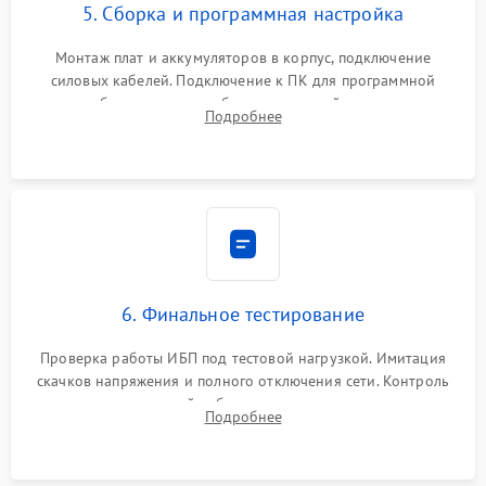
5. Сборка и программная настройка
Монтаж плат и аккумуляторов в корпус, подключение
силовых кабелей. Подключение к ПК для программной
калибровки констант батареи, настройки порогов
Подробнее
срабатывания AVR и сброса счетчиков старения АКБ.
6. Финальное тестирование
Проверка работы ИБП под тестовой нагрузкой. Имитация
скачков напряжения и полного отключения сети. Контроль
времени автономной работы, температурного режима и
Подробнее
корректности формы выходного сигнала.