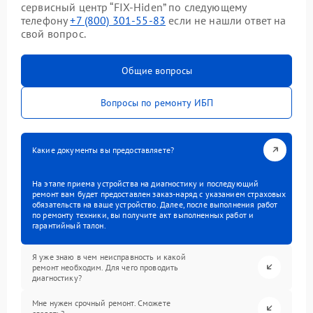
сервисный центр “FIX-Hiden” по следующему
телефону
+7 (800) 301-55-83
если не нашли ответ на
свой вопрос.
Общие вопросы
Вопросы по ремонту ИБП
Какие документы вы предоставляете?
На этапе приема устройства на диагностику и последующий
ремонт вам будет предоставлен заказ-наряд с указанием страховых
обязательств на ваше устройство. Далее, после выполнения работ
по ремонту техники, вы получите акт выполненных работ и
гарантийный талон.
Я уже знаю в чем неисправность и какой
ремонт необходим. Для чего проводить
диагностику?
Мне нужен срочный ремонт. Сможете