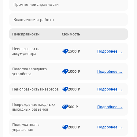
Прочие неисправности
Включение и работа
Неисправности
Стоимость
Работа с нагрузкой
Неисправность
Звук и индикация
1500 ₽
Подробнее →
аккумулятора
Питание и режимы
Поломка зарядного
1000 ₽
Подробнее →
устройства
Интерфейсы и связь
Неисправность инвертора
2000 ₽
Подробнее →
Температура и эксплуатация
Повреждение входных/
500 ₽
Подробнее →
выходных разъемов
Механические повреждения
Поломка платы
Механика
2000 ₽
Подробнее →
управления