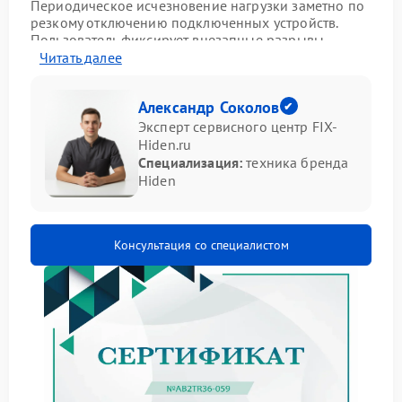
Периодическое исчезновение нагрузки заметно по
резкому отключению подключенных устройств.
Пользователь фиксирует внезапные разрывы
подачи энергии: техника гаснет без
Читать далее
предупреждения, а спустя время может снова
заработать без видимых причин. Такая
Александр Соколов
нестабильность мешает нормальной эксплуатации
оборудования и требует детального разбора
Эксперт сервисного центр FIX-
ситуации.
Hiden.ru
Специализация:
техника бренда
Что указывает на проблему
Hiden
Резкие отключения нагрузки без внешних
воздействий.
Консультация со специалистом
Непредсказуемые паузы в работе подключенной
техники.
Кратковременные возвраты к нормальной
работе без вмешательства.
Бесперебойник Hiden в таких случаях
демонстрирует нестабильную отдачу мощности.
Внешне корпус остается целым, индикаторы могут
гореть штатно, но фактическая способность
удерживать нагрузку снижается. Это не связано с