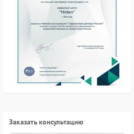
внешними скачками в сети — источник проблемы
скрыт внутри схемы устройства.
Как выявляют причину
Фиксируют моменты пропадания нагрузки с
привязкой ко времени и нагрузке.
Оценивают поведение ИБП при разных уровнях
подключенной мощности.
Сравнивают стабильность работы на разных
розетках и линиях питания.
Проверяют внутренние цепи на наличие скрытых
отклонений от нормы.
Сервис Hiden опирается на поэтапную фиксацию
отклонений. Специалисты сопоставляют показания
датчиков и фактическое поведение нагрузки. Такой
подход позволяет точно локализовать участок, где
теряется передача мощности.
Ремонт Hiden проводят с заменой только тех
Заказать консультацию
компонентов, которые реально влияют на
удержание нагрузки. Используются оригинальные
элементы и проверенные методики восстановления