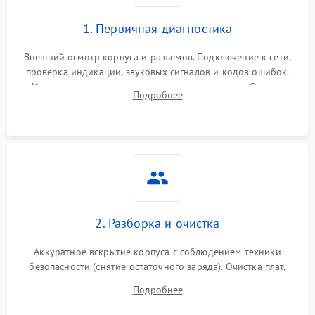
1. Первичная диагностика
Внешний осмотр корпуса и разъемов. Подключение к сети,
проверка индикации, звуковых сигналов и кодов ошибок.
Измерение входного и выходного напряжения. Оценка
Подробнее
реакции ИБП на отключение основного питания без
нагрузки.
2. Разборка и очистка
Аккуратное вскрытие корпуса с соблюдением техники
безопасности (снятие остаточного заряда). Очистка плат,
радиаторов и кулеров от пыли с помощью сжатого воздуха
Подробнее
и кистей для предотвращения перегрева и замыканий.