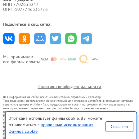
ИНН 7702633247
ОГРН 1077746335776
Поделиться в соц. сетях:
Мы принимаем
все формы оплаты
Политика конфиденциальности
Вся информация на сайте носит исключительно справочный характер.
Товарные знаки используются исключительно для описания устройств, в отношении которых
сервисные центры tvr.hiden-fix.ru предоставляют услуги по ремонту. Услуги оказываются в
неавторизованных сервисных центрах tvr.hiden-fix.ru, которые не связаны с
правообладателями товарных знаков или их официальными представителями.
Ремонт осуществляется для устройств, уже введенных в гражданский оборот в соответствии
Этот сайт использует файлы cookie. Вы можете
со статьей 1487 ГК РФ.
Использование товарных знаков не преследует цели индивидуализации услуг или введения
ознакомиться с
правилами использования
Согласен
потребителей в заблуждение, а служит для информирования о предоставляемых услугах по
ремонту техники указанных брендов.
файлов cookie
Представленная на сайте информация не является публичной офертой, определяемой
положениями Статьи 437(2) Гражданского кодекса РФ