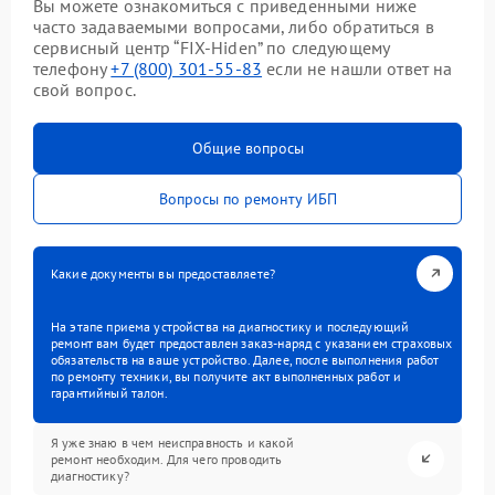
Вы можете ознакомиться с приведенными ниже
часто задаваемыми вопросами, либо обратиться в
сервисный центр “FIX-Hiden” по следующему
телефону
+7 (800) 301-55-83
если не нашли ответ на
свой вопрос.
Общие вопросы
Вопросы по ремонту ИБП
Какие документы вы предоставляете?
На этапе приема устройства на диагностику и последующий
ремонт вам будет предоставлен заказ-наряд с указанием страховых
обязательств на ваше устройство. Далее, после выполнения работ
по ремонту техники, вы получите акт выполненных работ и
гарантийный талон.
Я уже знаю в чем неисправность и какой
ремонт необходим. Для чего проводить
диагностику?