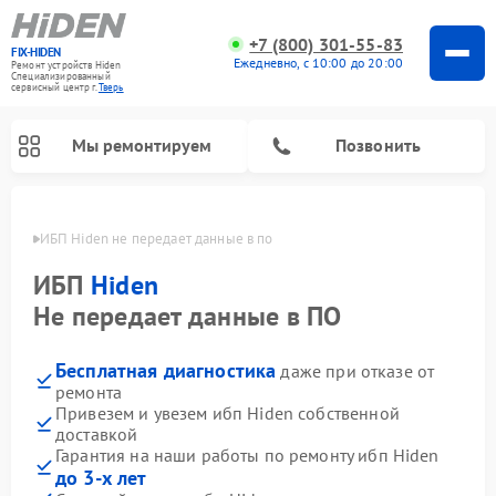
+7 (800) 301-55-83
FIX-HIDEN
Ежедневно, с 10:00 до 20:00
Ремонт устройств Hiden
Специализированный
cервисный центр г.
Тверь
Мы ремонтируем
Позвонить
Твери
ИБП Hiden не передает данные в по
ИБП
Hiden
Не передает данные в ПО
Бесплатная диагностика
даже при отказе от
ремонта
Привезем и увезем ибп Hiden собственной
доставкой
Гарантия на наши работы по ремонту ибп Hiden
до 3-х лет