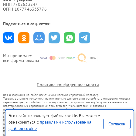
ИНН 7702633247
ОГРН 1077746335776
Поделиться в соц. сетях:
Мы принимаем
все формы оплаты
Политика конфиденциальности
Вся информация на сайте носит исключительно справочный характер.
Товарные знаки используются исключительно для описания устройств, в отношении которых
сервисные центры tvr.hiden-fix.ru предоставляют услуги по ремонту. Услуги оказываются в
неавторизованных сервисных центрах tvr.hiden-fix.ru, которые не связаны с
правообладателями товарных знаков или их официальными представителями.
Ремонт осуществляется для устройств, уже введенных в гражданский оборот в соответствии
Этот сайт использует файлы cookie. Вы можете
со статьей 1487 ГК РФ.
Использование товарных знаков не преследует цели индивидуализации услуг или введения
ознакомиться с
правилами использования
Согласен
потребителей в заблуждение, а служит для информирования о предоставляемых услугах по
ремонту техники указанных брендов.
файлов cookie
Представленная на сайте информация не является публичной офертой, определяемой
положениями Статьи 437(2) Гражданского кодекса РФ