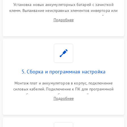
Установка новых аккумуляторных батарей с зачисткой
клемм. Выпаивание неисправных элементов инвертора или
цепи зарядки и монтаж новых радиодеталей.
Подробнее
Восстановление поврежденных токоведущих дорожек и
замена реле.
5. Сборка и программная настройка
Монтаж плат и аккумуляторов в корпус, подключение
силовых кабелей. Подключение к ПК для программной
калибровки констант батареи, настройки порогов
Подробнее
срабатывания AVR и сброса счетчиков старения АКБ.