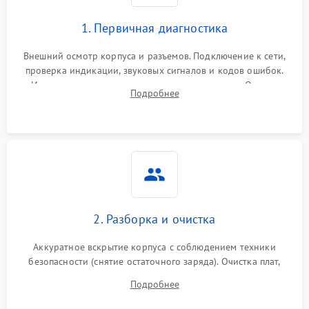
1. Первичная диагностика
Внешний осмотр корпуса и разъемов. Подключение к сети,
проверка индикации, звуковых сигналов и кодов ошибок.
Измерение входного и выходного напряжения. Оценка
Подробнее
реакции ИБП на отключение основного питания без
нагрузки.
2. Разборка и очистка
Аккуратное вскрытие корпуса с соблюдением техники
безопасности (снятие остаточного заряда). Очистка плат,
радиаторов и кулеров от пыли с помощью сжатого воздуха
Подробнее
и кистей для предотвращения перегрева и замыканий.