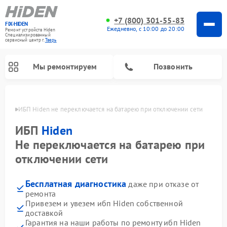
+7 (800) 301-55-83
FIX-HIDEN
Ежедневно, с 10:00 до 20:00
Ремонт устройств Hiden
Специализированный
cервисный центр г.
Тверь
Мы ремонтируем
Позвонить
Твери
ИБП Hiden не переключается на батарею при отключении сети
ИБП
Hiden
Не переключается на батарею при
отключении сети
Бесплатная диагностика
даже при отказе от
ремонта
Привезем и увезем ибп Hiden собственной
доставкой
Гарантия на наши работы по ремонту ибп Hiden