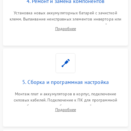
4. Ремонт и замена компонентов
Установка новых аккумуляторных батарей с зачисткой
клемм. Выпаивание неисправных элементов инвертора или
цепи зарядки и монтаж новых радиодеталей.
Подробнее
Восстановление поврежденных токоведущих дорожек и
замена реле.
5. Сборка и программная настройка
Монтаж плат и аккумуляторов в корпус, подключение
силовых кабелей. Подключение к ПК для программной
калибровки констант батареи, настройки порогов
Подробнее
срабатывания AVR и сброса счетчиков старения АКБ.