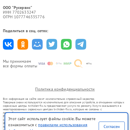
ООО "Русервис"
ИНН 7702633247
ОГРН 1077746335776
Поделиться в соц. сетях:
Мы принимаем
все формы оплаты
Политика конфиденциальности
Вся информация на сайте носит исключительно справочный характер.
Товарные знаки используются исключительно для описания устройств, в отношении которых
сервисные центры tvr.hiden-fix.ru предоставляют услуги по ремонту. Услуги оказываются в
неавторизованных сервисных центрах tvr.hiden-fix.ru, которые не связаны с
правообладателями товарных знаков или их официальными представителями.
Ремонт осуществляется для устройств, уже введенных в гражданский оборот в соответствии
Этот сайт использует файлы cookie. Вы можете
со статьей 1487 ГК РФ.
Использование товарных знаков не преследует цели индивидуализации услуг или введения
ознакомиться с
правилами использования
Согласен
потребителей в заблуждение, а служит для информирования о предоставляемых услугах по