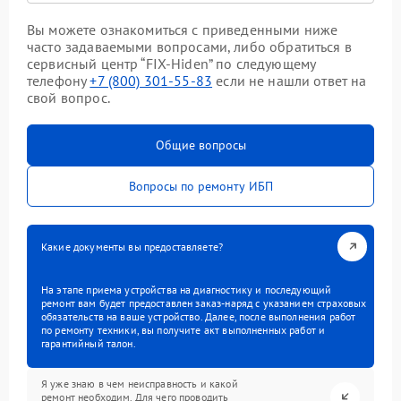
Вы можете ознакомиться с приведенными ниже
часто задаваемыми вопросами, либо обратиться в
сервисный центр “FIX-Hiden” по следующему
телефону
+7 (800) 301-55-83
если не нашли ответ на
свой вопрос.
Общие вопросы
Вопросы по ремонту ИБП
Какие документы вы предоставляете?
На этапе приема устройства на диагностику и последующий
ремонт вам будет предоставлен заказ-наряд с указанием страховых
обязательств на ваше устройство. Далее, после выполнения работ
по ремонту техники, вы получите акт выполненных работ и
гарантийный талон.
Я уже знаю в чем неисправность и какой
ремонт необходим. Для чего проводить