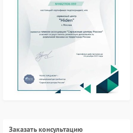
сети, хотя кабель отключен.
Бесперебойник Hiden, не способный
переключиться на батарею, не выполняет защитную
функцию. Даже кратковременный разрыв подачи
энергии способен привести к потере данных или
повреждению чувствительных компонентов
оборудования.
Как мастера выявляют причину
отказа переключения
Специалисты последовательно локализуют участок,
где нарушается логика перехода на аккумулятор.
Сначала фиксируют реакцию устройства на
имитацию отключения сети. Далее оценивают
состояние реле и силовых ключей, управляющих
переключением. Отдельное внимание уделяют цепи
контроля напряжения и логике контроллера —
именно эти элементы чаще всего становятся
источником сбоя.
Заказать консультацию