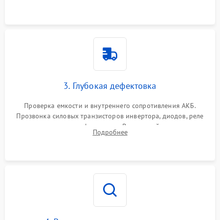
и кистей для предотвращения перегрева и замыканий.
3. Глубокая дефектовка
Проверка емкости и внутреннего сопротивления АКБ.
Прозвонка силовых транзисторов инвертора, диодов, реле
переключения и трансформатора. Визуальный поиск вздутых
Подробнее
конденсаторов и прогаров на печатной плате.