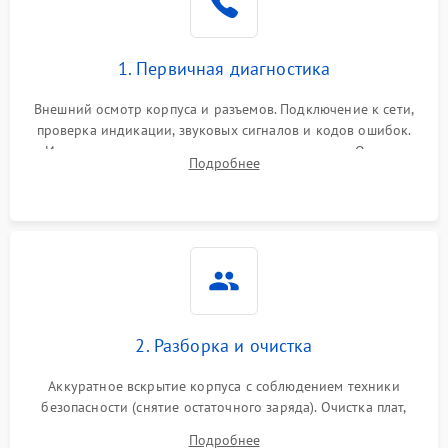
1. Первичная диагностика
Внешний осмотр корпуса и разъемов. Подключение к сети,
проверка индикации, звуковых сигналов и кодов ошибок.
Измерение входного и выходного напряжения. Оценка
Подробнее
реакции ИБП на отключение основного питания без
нагрузки.
2. Разборка и очистка
Аккуратное вскрытие корпуса с соблюдением техники
безопасности (снятие остаточного заряда). Очистка плат,
радиаторов и кулеров от пыли с помощью сжатого воздуха
Подробнее