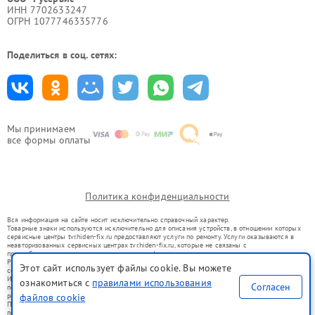
ИНН 7702633247
ОГРН 1077746335776
Поделиться в соц. сетях:
Мы принимаем
все формы оплаты
Политика конфиденциальности
Вся информация на сайте носит исключительно справочный характер.
Товарные знаки используются исключительно для описания устройств, в отношении которых
сервисные центры tvr.hiden-fix.ru предоставляют услуги по ремонту. Услуги оказываются в
неавторизованных сервисных центрах tvr.hiden-fix.ru, которые не связаны с
правообладателями товарных знаков или их официальными представителями.
Ремонт осуществляется для устройств, уже введенных в гражданский оборот в соответствии
Этот сайт использует файлы cookie. Вы можете
со статьей 1487 ГК РФ.
Использование товарных знаков не преследует цели индивидуализации услуг или введения
ознакомиться с
правилами использования
Согласен
потребителей в заблуждение, а служит для информирования о предоставляемых услугах по
ремонту техники указанных брендов.
файлов cookie
Представленная на сайте информация не является публичной офертой, определяемой
положениями Статьи 437(2) Гражданского кодекса РФ