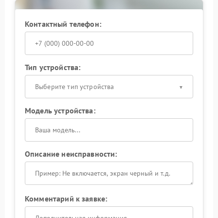
Сервисный центр Hiden располагает
измерительными приборами для оценки
электрических параметров линии связи.
Контактный телефон:
При выявлении проблем с RS-232 запланируйте
визит в сервис для профессиональной диагностики.
Тип устройства:
Выберите тип устройства
Модель устройства:
Описание неисправности:
Комментарий к заявке: