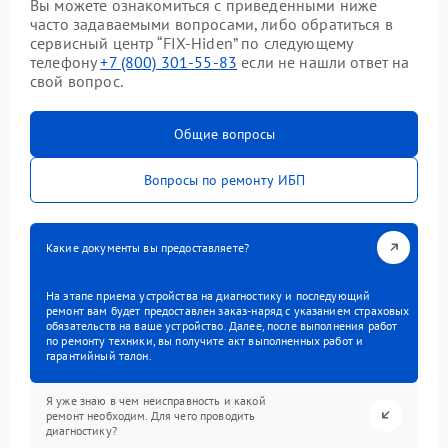
Вы можете ознакомиться с приведенными ниже
часто задаваемыми вопросами, либо обратиться в
сервисный центр “FIX-Hiden” по следующему
телефону
+7 (800) 301-55-83
если не нашли ответ на
свой вопрос.
Общие вопросы
Вопросы по ремонту ИБП
Какие документы вы предоставляете?
На этапе приема устройства на диагностику и последующий
ремонт вам будет предоставлен заказ-наряд с указанием страховых
обязательств на ваше устройство. Далее, после выполнения работ
по ремонту техники, вы получите акт выполненных работ и
гарантийный талон.
Я уже знаю в чем неисправность и какой
ремонт необходим. Для чего проводить
диагностику?