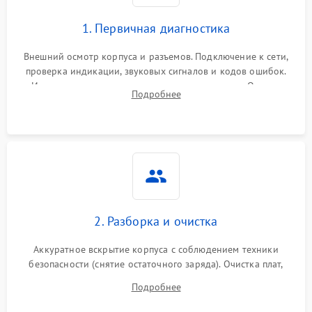
1. Первичная диагностика
Внешний осмотр корпуса и разъемов. Подключение к сети,
проверка индикации, звуковых сигналов и кодов ошибок.
Измерение входного и выходного напряжения. Оценка
Подробнее
реакции ИБП на отключение основного питания без
нагрузки.
2. Разборка и очистка
Аккуратное вскрытие корпуса с соблюдением техники
безопасности (снятие остаточного заряда). Очистка плат,
радиаторов и кулеров от пыли с помощью сжатого воздуха
Подробнее
и кистей для предотвращения перегрева и замыканий.