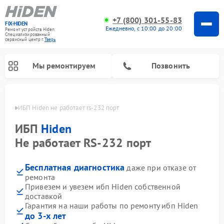
+7 (800) 301-55-83
FIX-HIDEN
Ежедневно, с 10:00 до 20:00
Ремонт устройств Hiden
Специализированный
cервисный центр г.
Тверь
Мы ремонтируем
Позвонить
Твери
ИБП Hiden не работает rs-232 порт
ИБП
Hiden
Не работает RS-232 порт
Бесплатная диагностика
даже при отказе от
ремонта
Привезем и увезем ибп Hiden собственной
доставкой
Гарантия на наши работы по ремонту ибп Hiden
до 3-х лет