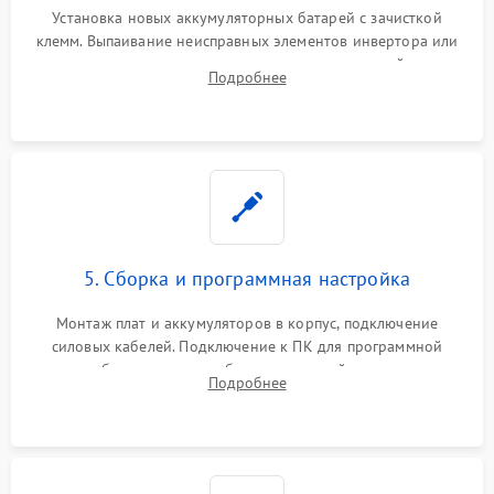
Установка новых аккумуляторных батарей с зачисткой
клемм. Выпаивание неисправных элементов инвертора или
цепи зарядки и монтаж новых радиодеталей.
Подробнее
Восстановление поврежденных токоведущих дорожек и
замена реле.
5. Сборка и программная настройка
Монтаж плат и аккумуляторов в корпус, подключение
силовых кабелей. Подключение к ПК для программной
калибровки констант батареи, настройки порогов
Подробнее
срабатывания AVR и сброса счетчиков старения АКБ.