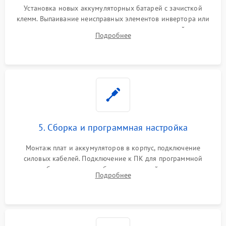
Установка новых аккумуляторных батарей с зачисткой
клемм. Выпаивание неисправных элементов инвертора или
цепи зарядки и монтаж новых радиодеталей.
Подробнее
Восстановление поврежденных токоведущих дорожек и
замена реле.
5. Сборка и программная настройка
Монтаж плат и аккумуляторов в корпус, подключение
силовых кабелей. Подключение к ПК для программной
калибровки констант батареи, настройки порогов
Подробнее
срабатывания AVR и сброса счетчиков старения АКБ.