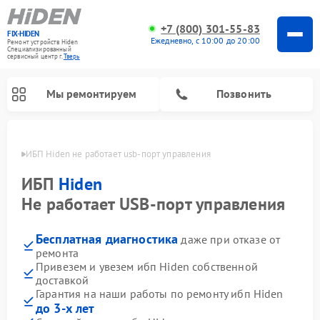
+7 (800) 301-55-83
FIX-HIDEN
Ежедневно, с 10:00 до 20:00
Ремонт устройств Hiden
Специализированный
cервисный центр г.
Тверь
Мы ремонтируем
Позвонить
Твери
ИБП Hiden не работает usb-порт управления
ИБП
Hiden
Не работает USB-порт управления
Бесплатная диагностика
даже при отказе от
ремонта
Привезем и увезем ибп Hiden собственной
доставкой
Гарантия на наши работы по ремонту ибп Hiden
до 3-х лет