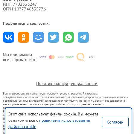
ИНН 7702633247
ОГРН 1077746335776
Поделиться в соц. сетях:
Мы принимаем
все формы оплаты
Политика конфиденциальности
Вся информация на сайте носит исключительно справочный характер.
Товарные знаки используются исключительно для описания устройств, в отношении которых
сервисные центры tvr.hiden-fix.ru предоставляют услуги по ремонту. Услуги оказываются в
неавторизованных сервисных центрах tvr.hiden-fix.ru, которые не связаны с
правообладателями товарных знаков или их официальными представителями.
Ремонт осуществляется для устройств, уже введенных в гражданский оборот в соответствии
Этот сайт использует файлы cookie. Вы можете
со статьей 1487 ГК РФ.
Использование товарных знаков не преследует цели индивидуализации услуг или введения
ознакомиться с
правилами использования
Согласен
потребителей в заблуждение, а служит для информирования о предоставляемых услугах по
ремонту техники указанных брендов.
файлов cookie
Представленная на сайте информация не является публичной офертой, определяемой
положениями Статьи 437(2) Гражданского кодекса РФ