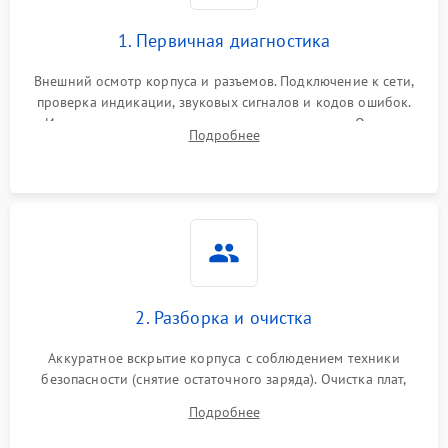
1. Первичная диагностика
Внешний осмотр корпуса и разъемов. Подключение к сети,
проверка индикации, звуковых сигналов и кодов ошибок.
Измерение входного и выходного напряжения. Оценка
Подробнее
реакции ИБП на отключение основного питания без
нагрузки.
2. Разборка и очистка
Аккуратное вскрытие корпуса с соблюдением техники
безопасности (снятие остаточного заряда). Очистка плат,
радиаторов и кулеров от пыли с помощью сжатого воздуха
Подробнее
и кистей для предотвращения перегрева и замыканий.