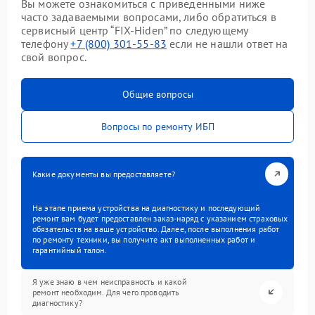
Вы можете ознакомиться с приведенными ниже
часто задаваемыми вопросами, либо обратиться в
сервисный центр “FIX-Hiden” по следующему
телефону
+7 (800) 301-55-83
если не нашли ответ на
свой вопрос.
Общие вопросы
Вопросы по ремонту ИБП
Какие документы вы предоставляете?
На этапе приема устройства на диагностику и последующий
ремонт вам будет предоставлен заказ-наряд с указанием страховых
обязательств на ваше устройство. Далее, после выполнения работ
по ремонту техники, вы получите акт выполненных работ и
гарантийный талон.
Я уже знаю в чем неисправность и какой
ремонт необходим. Для чего проводить
диагностику?