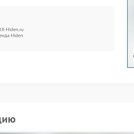
 несмотря на подачу команды включения.
вые сигналы или смена световых режимов.
узки и не переходит к распределению мощности.
й реакции системы.
IX-Hiden.ru
енда Hiden
 не способен обеспечить защиту оборудования.
резервирования и лишь маскирует реальную
ения к специалистам
ройства — отключите от сети и извлеките
 вставлен в разъем и розетка исправна.
 блокировки или энергосбережения на
или принудительные перезагрузки — это
цию
ованные на восстановление штатной
 поэтапно проверяют каждый этап перехода между