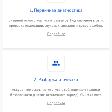
1. Первичная диагностика
Внешний осмотр корпуса и разъемов. Подключение к сети,
проверка индикации, звуковых сигналов и кодов ошибок.
Измерение входного и выходного напряжения. Оценка
Подробнее
реакции ИБП на отключение основного питания без
нагрузки.
2. Разборка и очистка
Аккуратное вскрытие корпуса с соблюдением техники
безопасности (снятие остаточного заряда). Очистка плат,
радиаторов и кулеров от пыли с помощью сжатого воздуха
Подробнее
и кистей для предотвращения перегрева и замыканий.