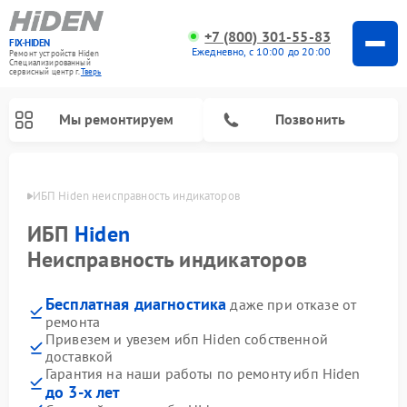
+7 (800) 301-55-83
FIX-HIDEN
Ежедневно, с 10:00 до 20:00
Ремонт устройств Hiden
Специализированный
cервисный центр г.
Тверь
Мы ремонтируем
Позвонить
Твери
ИБП Hiden неисправность индикаторов
ИБП
Hiden
Неисправность индикаторов
Бесплатная диагностика
даже при отказе от
ремонта
Привезем и увезем ибп Hiden собственной
доставкой
Гарантия на наши работы по ремонту ибп Hiden
до 3-х лет