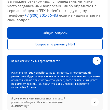
Вы можете ознакомиться с приведенными ниже
часто задаваемыми вопросами, либо обратиться в
сервисный центр “FIX-Hiden” по следующему
телефону
+7 (800) 301-55-83
если не нашли ответ на
свой вопрос.
Общие вопросы
Вопросы по ремонту ИБП
Какие документы вы предоставляете?
На этапе приема устройства на диагностику и последующий
ремонт вам будет предоставлен заказ-наряд с указанием страховых
обязательств на ваше устройство. Далее, после выполнения работ
по ремонту техники, вы получите акт выполненных работ и
гарантийный талон.
Я уже знаю в чем неисправность и какой
ремонт необходим. Для чего проводить
диагностику?