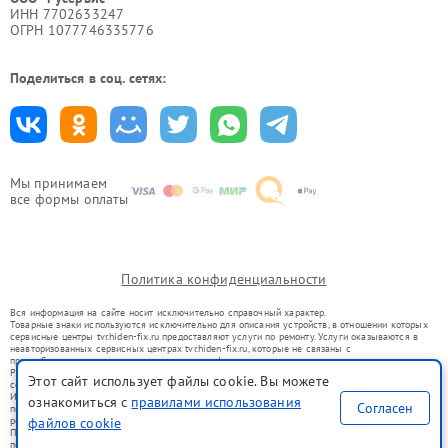
ИНН 7702633247
ОГРН 1077746335776
Поделиться в соц. сетях:
Мы принимаем
все формы оплаты
Политика конфиденциальности
Вся информация на сайте носит исключительно справочный характер.
Товарные знаки используются исключительно для описания устройств, в отношении которых
сервисные центры tvr.hiden-fix.ru предоставляют услуги по ремонту. Услуги оказываются в
неавторизованных сервисных центрах tvr.hiden-fix.ru, которые не связаны с
правообладателями товарных знаков или их официальными представителями.
Ремонт осуществляется для устройств, уже введенных в гражданский оборот в соответствии
Этот сайт использует файлы cookie. Вы можете
со статьей 1487 ГК РФ.
Использование товарных знаков не преследует цели индивидуализации услуг или введения
ознакомиться с
правилами использования
Согласен
потребителей в заблуждение, а служит для информирования о предоставляемых услугах по
ремонту техники указанных брендов.
файлов cookie
Представленная на сайте информация не является публичной офертой, определяемой
положениями Статьи 437(2) Гражданского кодекса РФ