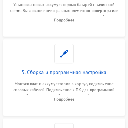
Установка новых аккумуляторных батарей с зачисткой
клемм. Выпаивание неисправных элементов инвертора или
цепи зарядки и монтаж новых радиодеталей.
Подробнее
Восстановление поврежденных токоведущих дорожек и
замена реле.
5. Сборка и программная настройка
Монтаж плат и аккумуляторов в корпус, подключение
силовых кабелей. Подключение к ПК для программной
калибровки констант батареи, настройки порогов
Подробнее
срабатывания AVR и сброса счетчиков старения АКБ.