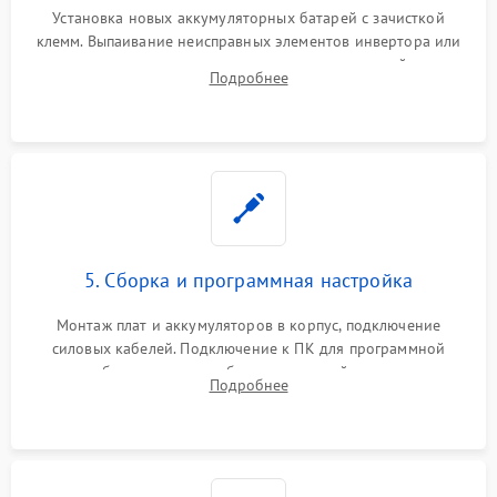
Установка новых аккумуляторных батарей с зачисткой
клемм. Выпаивание неисправных элементов инвертора или
цепи зарядки и монтаж новых радиодеталей.
Подробнее
Восстановление поврежденных токоведущих дорожек и
замена реле.
5. Сборка и программная настройка
Монтаж плат и аккумуляторов в корпус, подключение
силовых кабелей. Подключение к ПК для программной
калибровки констант батареи, настройки порогов
Подробнее
срабатывания AVR и сброса счетчиков старения АКБ.