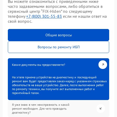
Вы можете ознакомиться с приведенными ниже
часто задаваемыми вопросами, либо обратиться в
сервисный центр “FIX-Hiden” по следующему
телефону
+7 (800) 301-55-83
если не нашли ответ на
свой вопрос.
Общие вопросы
Вопросы по ремонту ИБП
Какие документы вы предоставляете?
На этапе приема устройства на диагностику и последующий
ремонт вам будет предоставлен заказ-наряд с указанием страховых
обязательств на ваше устройство. Далее, после выполнения работ
по ремонту техники, вы получите акт выполненных работ и
гарантийный талон.
Я уже знаю в чем неисправность и какой
ремонт необходим. Для чего проводить
диагностику?