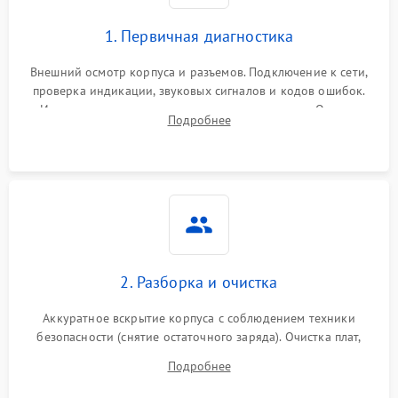
1. Первичная диагностика
Внешний осмотр корпуса и разъемов. Подключение к сети,
проверка индикации, звуковых сигналов и кодов ошибок.
Измерение входного и выходного напряжения. Оценка
Подробнее
реакции ИБП на отключение основного питания без
нагрузки.
2. Разборка и очистка
Аккуратное вскрытие корпуса с соблюдением техники
безопасности (снятие остаточного заряда). Очистка плат,
радиаторов и кулеров от пыли с помощью сжатого воздуха
Подробнее
и кистей для предотвращения перегрева и замыканий.