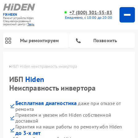
+7 (800) 301-55-83
FIX-HIDEN
Ежедневно, с 10:00 до 20:00
Ремонт устройств Hiden
Специализированный
cервисный центр г.
Тверь
Мы ремонтируем
Позвонить
Твери
ИБП Hiden неисправность инвертора
ИБП
Hiden
Неисправность инвертора
Бесплатная диагностика
даже при отказе от
ремонта
Привезем и увезем ибп Hiden собственной
доставкой
Гарантия на наши работы по ремонту ибп Hiden
до 3-х лет