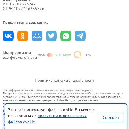
ИНН 7702633247
ОГРН 1077746335776
Поделиться в соц. сетях:
Мы принимаем
все формы оплаты
Политика конфиденциальности
Вся информация на сайте носит исключительно справочный характер.
Товарные знаки используются исключительно для описания устройств, в отношении которых
сервисные центры tvr.hiden-fix.ru предоставляют услуги по ремонту. Услуги оказываются в
неавторизованных сервисных центрах tvr.hiden-fix.ru, которые не связаны с
правообладателями товарных знаков или их официальными представителями.
Ремонт осуществляется для устройств, уже введенных в гражданский оборот в соответствии
Этот сайт использует файлы cookie. Вы можете
со статьей 1487 ГК РФ.
Использование товарных знаков не преследует цели индивидуализации услуг или введения
ознакомиться с
правилами использования
Согласен
потребителей в заблуждение, а служит для информирования о предоставляемых услугах по
ремонту техники указанных брендов.
файлов cookie
Представленная на сайте информация не является публичной офертой, определяемой
положениями Статьи 437(2) Гражданского кодекса РФ