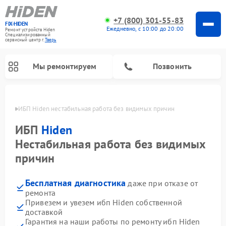
+7 (800) 301-55-83
FIX-HIDEN
Ежедневно, с 10:00 до 20:00
Ремонт устройств Hiden
Специализированный
cервисный центр г.
Тверь
Мы ремонтируем
Позвонить
Твери
ИБП Hiden нестабильная работа без видимых причин
ИБП
Hiden
Нестабильная работа без видимых
причин
Бесплатная диагностика
даже при отказе от
ремонта
Привезем и увезем ибп Hiden собственной
доставкой
Гарантия на наши работы по ремонту ибп Hiden