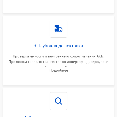
и кистей для предотвращения перегрева и замыканий.
3. Глубокая дефектовка
Проверка емкости и внутреннего сопротивления АКБ.
Прозвонка силовых транзисторов инвертора, диодов, реле
переключения и трансформатора. Визуальный поиск вздутых
Подробнее
конденсаторов и прогаров на печатной плате.