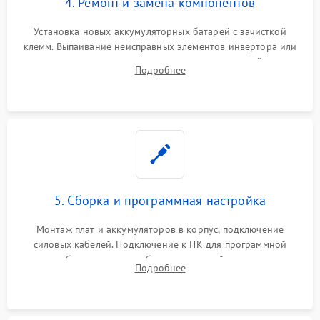
4. Ремонт и замена компонентов
Установка новых аккумуляторных батарей с зачисткой
клемм. Выпаивание неисправных элементов инвертора или
цепи зарядки и монтаж новых радиодеталей.
Подробнее
Восстановление поврежденных токоведущих дорожек и
замена реле.
5. Сборка и программная настройка
Монтаж плат и аккумуляторов в корпус, подключение
силовых кабелей. Подключение к ПК для программной
калибровки констант батареи, настройки порогов
Подробнее
срабатывания AVR и сброса счетчиков старения АКБ.