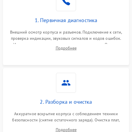
1. Первичная диагностика
Внешний осмотр корпуса и разъемов. Подключение к сети,
проверка индикации, звуковых сигналов и кодов ошибок.
Измерение входного и выходного напряжения. Оценка
Подробнее
реакции ИБП на отключение основного питания без
нагрузки.
2. Разборка и очистка
Аккуратное вскрытие корпуса с соблюдением техники
безопасности (снятие остаточного заряда). Очистка плат,
радиаторов и кулеров от пыли с помощью сжатого воздуха
Подробнее