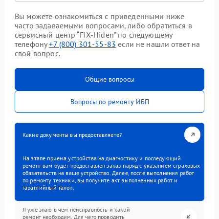
Вы можете ознакомиться с приведенными ниже
часто задаваемыми вопросами, либо обратиться в
сервисный центр “FIX-Hiden” по следующему
телефону
+7 (800) 301-55-83
если не нашли ответ на
свой вопрос.
Общие вопросы
Вопросы по ремонту ИБП
Какие документы вы предоставляете?
На этапе приема устройства на диагностику и последующий
ремонт вам будет предоставлен заказ-наряд с указанием страховых
обязательств на ваше устройство. Далее, после выполнения работ
по ремонту техники, вы получите акт выполненных работ и
гарантийный талон.
Я уже знаю в чем неисправность и какой
ремонт необходим. Для чего проводить