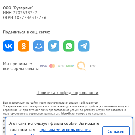
ООО "Русервис"
ИНН 7702633247
ОГРН 1077746335776
Поделиться в соц. сетях:
Мы принимаем
все формы оплаты
Политика конфиденциальности
Вся информация на сайте носит исключительно справочный характер.
Товарные знаки используются исключительно для описания устройств, в отношении которых
сервисные центры tvr.hiden-fix.ru предоставляют услуги по ремонту. Услуги оказываются в
неавторизованных сервисных центрах tvr.hiden-fix.ru, которые не связаны с
правообладателями товарных знаков или их официальными представителями.
Ремонт осуществляется для устройств, уже введенных в гражданский оборот в соответствии
Этот сайт использует файлы cookie. Вы можете
со статьей 1487 ГК РФ.
Использование товарных знаков не преследует цели индивидуализации услуг или введения
ознакомиться с
правилами использования
Согласен
потребителей в заблуждение, а служит для информирования о предоставляемых услугах по