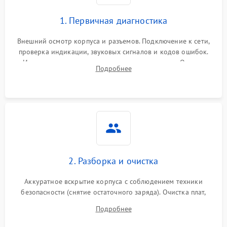
1. Первичная диагностика
Внешний осмотр корпуса и разъемов. Подключение к сети,
проверка индикации, звуковых сигналов и кодов ошибок.
Измерение входного и выходного напряжения. Оценка
Подробнее
реакции ИБП на отключение основного питания без
нагрузки.
2. Разборка и очистка
Аккуратное вскрытие корпуса с соблюдением техники
безопасности (снятие остаточного заряда). Очистка плат,
радиаторов и кулеров от пыли с помощью сжатого воздуха
Подробнее
и кистей для предотвращения перегрева и замыканий.