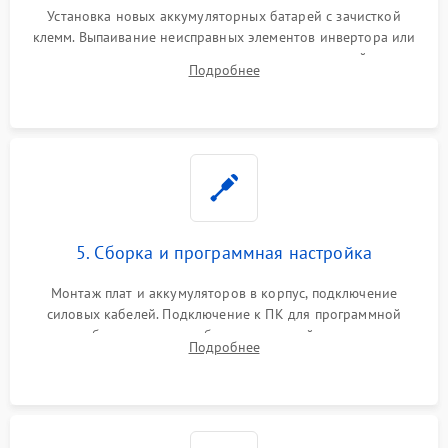
Установка новых аккумуляторных батарей с зачисткой
клемм. Выпаивание неисправных элементов инвертора или
цепи зарядки и монтаж новых радиодеталей.
Подробнее
Восстановление поврежденных токоведущих дорожек и
замена реле.
5. Сборка и программная настройка
Монтаж плат и аккумуляторов в корпус, подключение
силовых кабелей. Подключение к ПК для программной
калибровки констант батареи, настройки порогов
Подробнее
срабатывания AVR и сброса счетчиков старения АКБ.