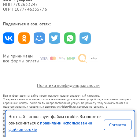
ИНН 7702633247
ОГРН 1077746335776
Поделиться в соц. сетях:
Мы принимаем
все формы оплаты
Политика конфиденциальности
Вся информация на сайте носит исключительно справочный характер.
Товарные знаки используются исключительно для описания устройств, в отношении которых
сервисные центры tvr.hiden-fix.ru предоставляют услуги по ремонту. Услуги оказываются в
неавторизованных сервисных центрах tvr.hiden-fix.ru, которые не связаны с
правообладателями товарных знаков или их официальными представителями.
Ремонт осуществляется для устройств, уже введенных в гражданский оборот в соответствии
Этот сайт использует файлы cookie. Вы можете
со статьей 1487 ГК РФ.
Использование товарных знаков не преследует цели индивидуализации услуг или введения
ознакомиться с
правилами использования
Согласен
потребителей в заблуждение, а служит для информирования о предоставляемых услугах по
ремонту техники указанных брендов.
файлов cookie
Представленная на сайте информация не является публичной офертой, определяемой
положениями Статьи 437(2) Гражданского кодекса РФ