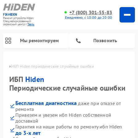
+7 (800) 301-55-83
FIX-HIDEN
Ежедневно, с 10:00 до 20:00
Ремонт устройств Hiden
Специализированный
cервисный центр г.
Тверь
Мы ремонтируем
Позвонить
Твери
ИБП Hiden периодические случайные ошибки
ИБП
Hiden
Периодические случайные ошибки
Бесплатная диагностика
даже при отказе от
ремонта
Привезем и увезем ибп Hiden собственной
доставкой
Гарантия на наши работы по ремонту ибп Hiden
до 3-х лет