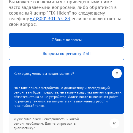
Вы можете ознакомиться с приведенными ниже
часто задаваемыми вопросами, либо обратиться в
сервисный центр “FIX-Hiden” по следующему
телефону
+7 (800) 301-55-83
если не нашли ответ на
свой вопрос.
Общие вопросы
Вопросы по ремонту ИБП
Какие документы вы предоставляете?
На этапе приема устройства на диагностику и последующий
ремонт вам будет предоставлен заказ-наряд с указанием страховых
обязательств на ваше устройство. Далее, после выполнения работ
по ремонту техники, вы получите акт выполненных работ и
гарантийный талон.
Я уже знаю в чем неисправность и какой
ремонт необходим. Для чего проводить
диагностику?