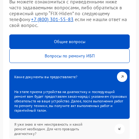
Вы можете ознакомиться с приведенными ниже
часто задаваемыми вопросами, либо обратиться в
сервисный центр “FIX-Hiden” по следующему
телефону
+7 (800) 301-55-83
если не нашли ответ на
свой вопрос.
Общие вопросы
Вопросы по ремонту ИБП
Какие документы вы предоставляете?
На этапе приема устройства на диагностику и последующий
ремонт вам будет предоставлен заказ-наряд с указанием страховых
обязательств на ваше устройство. Далее, после выполнения работ
по ремонту техники, вы получите акт выполненных работ и
гарантийный талон.
Я уже знаю в чем неисправность и какой
ремонт необходим. Для чего проводить
диагностику?