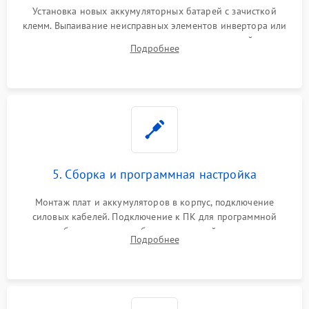
Установка новых аккумуляторных батарей с зачисткой
клемм. Выпаивание неисправных элементов инвертора или
цепи зарядки и монтаж новых радиодеталей.
Подробнее
Восстановление поврежденных токоведущих дорожек и
замена реле.
5. Сборка и программная настройка
Монтаж плат и аккумуляторов в корпус, подключение
силовых кабелей. Подключение к ПК для программной
калибровки констант батареи, настройки порогов
Подробнее
срабатывания AVR и сброса счетчиков старения АКБ.