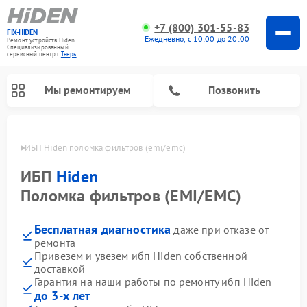
+7 (800) 301-55-83
FIX-HIDEN
Ежедневно, с 10:00 до 20:00
Ремонт устройств Hiden
Специализированный
cервисный центр г.
Тверь
Мы ремонтируем
Позвонить
Твери
ИБП Hiden поломка фильтров (emi/emc)
ИБП
Hiden
Поломка фильтров (EMI/EMC)
Бесплатная диагностика
даже при отказе от
ремонта
Привезем и увезем ибп Hiden собственной
доставкой
Гарантия на наши работы по ремонту ибп Hiden
до 3-х лет