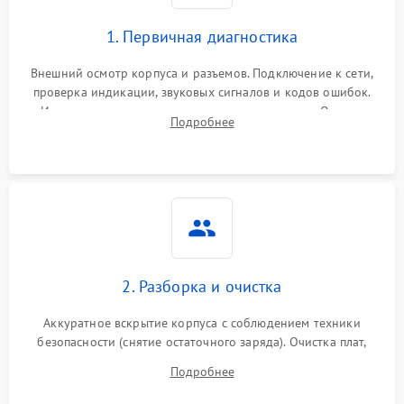
1. Первичная диагностика
Внешний осмотр корпуса и разъемов. Подключение к сети,
проверка индикации, звуковых сигналов и кодов ошибок.
Измерение входного и выходного напряжения. Оценка
Подробнее
реакции ИБП на отключение основного питания без
нагрузки.
2. Разборка и очистка
Аккуратное вскрытие корпуса с соблюдением техники
безопасности (снятие остаточного заряда). Очистка плат,
радиаторов и кулеров от пыли с помощью сжатого воздуха
Подробнее
и кистей для предотвращения перегрева и замыканий.