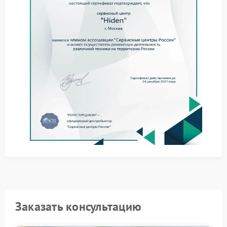
на поломку
Отключите ИБП от сети и нагрузки до выяснения
обстоятельств.
Избегайте эксплуатации устройства при явных
признаках помех.
Доверьте определение причины неисправности
специалистам.
Сервисный центр Hiden располагает профильным
оборудованием для точной локализации
отклонений в цепях фильтрации. Ремонт Hiden
проводится с заменой компонентов на
совместимые решения, соответствующие
техническим требованиям производителя.
Грамотный подход к устранению неисправности
гарантирует снижение влияния помех в
дальнейшем. Доверьте решение задачи опытным
мастерам — это поможет сохранить
работоспособность всей системы.
Заказать консультацию