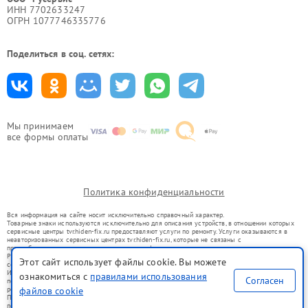
ИНН 7702633247
ОГРН 1077746335776
Поделиться в соц. сетях:
Мы принимаем
все формы оплаты
Политика конфиденциальности
Вся информация на сайте носит исключительно справочный характер.
Товарные знаки используются исключительно для описания устройств, в отношении которых
сервисные центры tvr.hiden-fix.ru предоставляют услуги по ремонту. Услуги оказываются в
неавторизованных сервисных центрах tvr.hiden-fix.ru, которые не связаны с
правообладателями товарных знаков или их официальными представителями.
Ремонт осуществляется для устройств, уже введенных в гражданский оборот в соответствии
Этот сайт использует файлы cookie. Вы можете
со статьей 1487 ГК РФ.
Использование товарных знаков не преследует цели индивидуализации услуг или введения
ознакомиться с
правилами использования
Согласен
потребителей в заблуждение, а служит для информирования о предоставляемых услугах по
ремонту техники указанных брендов.
файлов cookie
Представленная на сайте информация не является публичной офертой, определяемой
положениями Статьи 437(2) Гражданского кодекса РФ