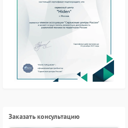
Отключите ИБП от сети и нагрузки — это исключит
риск нештатных ситуаций.
Не пытайтесь разбирать корпус самостоятельно:
внутренние цепи чувствительны к вмешательству.
Обратитесь в сервисный центр Hiden для
профессиональной оценки состояния устройства.
Ремонт Hiden выполняется с учетом заводских
спецификаций. Специалисты используют
оригинальные компоненты и методики,
позволяющие вернуть устройству рабочие
характеристики. Такой подход минимизирует
вероятность повторных сбоев и поддерживает
соответствие заявленным параметрам.
Доверьте восстановление ИБП опытным мастерам —
это оптимальный способ вернуть технике
надежность и предсказуемость в эксплуатации.
Свяжитесь с нами, чтобы согласовать удобное время
диагностики.
Заказать консультацию