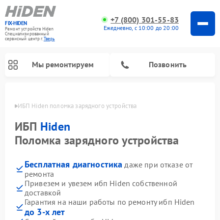
+7 (800) 301-55-83
FIX-HIDEN
Ежедневно, с 10:00 до 20:00
Ремонт устройств Hiden
Специализированный
cервисный центр г.
Тверь
Мы ремонтируем
Позвонить
Твери
ИБП Hiden поломка зарядного устройства
ИБП
Hiden
Поломка зарядного устройства
Бесплатная диагностика
даже при отказе от
ремонта
Привезем и увезем ибп Hiden собственной
доставкой
Гарантия на наши работы по ремонту ибп Hiden
до 3-х лет