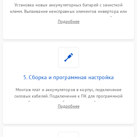
Установка новых аккумуляторных батарей с зачисткой
клемм. Выпаивание неисправных элементов инвертора или
цепи зарядки и монтаж новых радиодеталей.
Подробнее
Восстановление поврежденных токоведущих дорожек и
замена реле.
5. Сборка и программная настройка
Монтаж плат и аккумуляторов в корпус, подключение
силовых кабелей. Подключение к ПК для программной
калибровки констант батареи, настройки порогов
Подробнее
срабатывания AVR и сброса счетчиков старения АКБ.