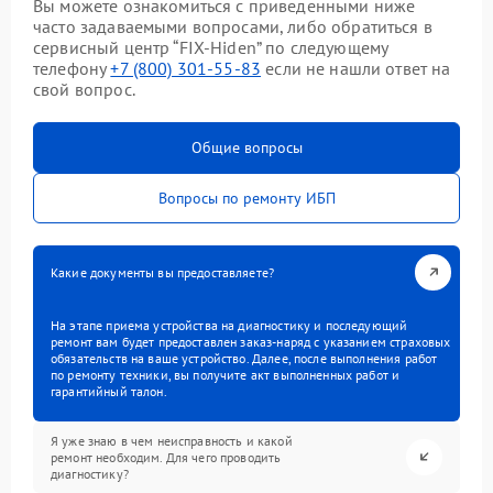
Вы можете ознакомиться с приведенными ниже
часто задаваемыми вопросами, либо обратиться в
сервисный центр “FIX-Hiden” по следующему
телефону
+7 (800) 301-55-83
если не нашли ответ на
свой вопрос.
Общие вопросы
Вопросы по ремонту ИБП
Какие документы вы предоставляете?
На этапе приема устройства на диагностику и последующий
ремонт вам будет предоставлен заказ-наряд с указанием страховых
обязательств на ваше устройство. Далее, после выполнения работ
по ремонту техники, вы получите акт выполненных работ и
гарантийный талон.
Я уже знаю в чем неисправность и какой
ремонт необходим. Для чего проводить
диагностику?