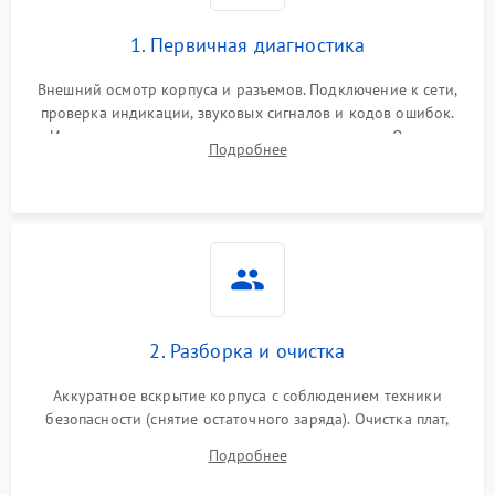
1. Первичная диагностика
Внешний осмотр корпуса и разъемов. Подключение к сети,
проверка индикации, звуковых сигналов и кодов ошибок.
Измерение входного и выходного напряжения. Оценка
Подробнее
реакции ИБП на отключение основного питания без
нагрузки.
2. Разборка и очистка
Аккуратное вскрытие корпуса с соблюдением техники
безопасности (снятие остаточного заряда). Очистка плат,
радиаторов и кулеров от пыли с помощью сжатого воздуха
Подробнее
и кистей для предотвращения перегрева и замыканий.