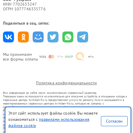
ИНН 7702633247
ОГРН 1077746335776
Поделиться в соц. сетях:
Мы принимаем
все формы оплаты
Политика конфиденциальности
Вся информация на сайте носит исключительно справочный характер.
Товарные знаки используются исключительно для описания устройств, в отношении которых
сервисные центры tvr.hiden-fix.ru предоставляют услуги по ремонту. Услуги оказываются в
неавторизованных сервисных центрах tvr.hiden-fix.ru, которые не связаны с
правообладателями товарных знаков или их официальными представителями.
Ремонт осуществляется для устройств, уже введенных в гражданский оборот в соответствии
Этот сайт использует файлы cookie. Вы можете
со статьей 1487 ГК РФ.
Использование товарных знаков не преследует цели индивидуализации услуг или введения
ознакомиться с
правилами использования
Согласен
потребителей в заблуждение, а служит для информирования о предоставляемых услугах по
ремонту техники указанных брендов.
файлов cookie
Представленная на сайте информация не является публичной офертой, определяемой
положениями Статьи 437(2) Гражданского кодекса РФ