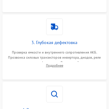
и кистей для предотвращения перегрева и замыканий.
3. Глубокая дефектовка
Проверка емкости и внутреннего сопротивления АКБ.
Прозвонка силовых транзисторов инвертора, диодов, реле
переключения и трансформатора. Визуальный поиск вздутых
Подробнее
конденсаторов и прогаров на печатной плате.