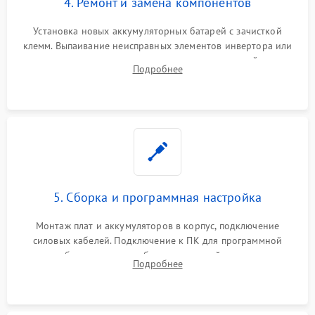
4. Ремонт и замена компонентов
Установка новых аккумуляторных батарей с зачисткой
клемм. Выпаивание неисправных элементов инвертора или
цепи зарядки и монтаж новых радиодеталей.
Подробнее
Восстановление поврежденных токоведущих дорожек и
замена реле.
5. Сборка и программная настройка
Монтаж плат и аккумуляторов в корпус, подключение
силовых кабелей. Подключение к ПК для программной
калибровки констант батареи, настройки порогов
Подробнее
срабатывания AVR и сброса счетчиков старения АКБ.