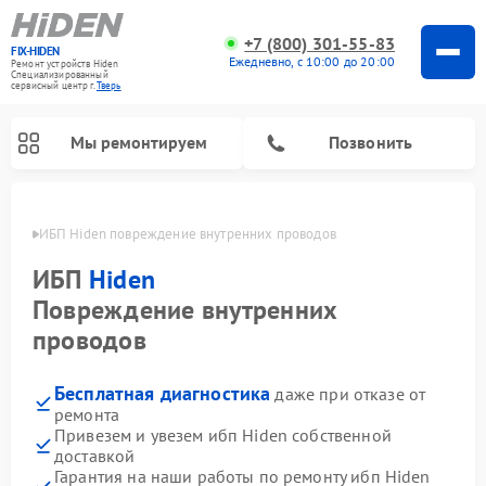
+7 (800) 301-55-83
FIX-HIDEN
Ежедневно, с 10:00 до 20:00
Ремонт устройств Hiden
Специализированный
cервисный центр г.
Тверь
Мы ремонтируем
Позвонить
Твери
ИБП Hiden повреждение внутренних проводов
ИБП
Hiden
Повреждение внутренних
проводов
Бесплатная диагностика
даже при отказе от
ремонта
Привезем и увезем ибп Hiden собственной
доставкой
Гарантия на наши работы по ремонту ибп Hiden