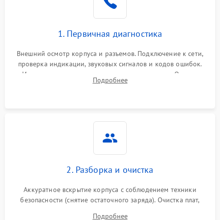
1. Первичная диагностика
Внешний осмотр корпуса и разъемов. Подключение к сети,
проверка индикации, звуковых сигналов и кодов ошибок.
Измерение входного и выходного напряжения. Оценка
Подробнее
реакции ИБП на отключение основного питания без
нагрузки.
2. Разборка и очистка
Аккуратное вскрытие корпуса с соблюдением техники
безопасности (снятие остаточного заряда). Очистка плат,
радиаторов и кулеров от пыли с помощью сжатого воздуха
Подробнее