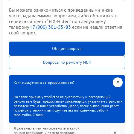
Вы можете ознакомиться с приведенными ниже
часто задаваемыми вопросами, либо обратиться в
сервисный центр “FIX-Hiden” по следующему
телефону
+7 (800) 301-55-83
если не нашли ответ на
свой вопрос.
Общие вопросы
Вопросы по ремонту ИБП
Какие документы вы предоставляете?
На этапе приема устройства на диагностику и последующий
ремонт вам будет предоставлен заказ-наряд с указанием страховых
обязательств на ваше устройство. Далее, после выполнения работ
по ремонту техники, вы получите акт выполненных работ и
гарантийный талон.
Я уже знаю в чем неисправность и какой
ремонт необходим. Для чего проводить