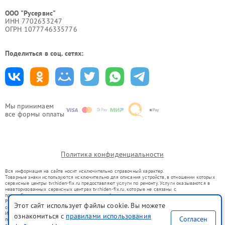
ООО "Русервис"
ИНН 7702633247
ОГРН 1077746335776
Поделиться в соц. сетях:
Мы принимаем
все формы оплаты
Политика конфиденциальности
Вся информация на сайте носит исключительно справочный характер.
Товарные знаки используются исключительно для описания устройств, в отношении которых
сервисные центры tvr.hiden-fix.ru предоставляют услуги по ремонту. Услуги оказываются в
неавторизованных сервисных центрах tvr.hiden-fix.ru, которые не связаны с
правообладателями товарных знаков или их официальными представителями.
Ремонт осуществляется для устройств, уже введенных в гражданский оборот в соответствии
Этот сайт использует файлы cookie. Вы можете
со статьей 1487 ГК РФ.
Использование товарных знаков не преследует цели индивидуализации услуг или введения
ознакомиться с
правилами использования
Согласен
потребителей в заблуждение, а служит для информирования о предоставляемых услугах по