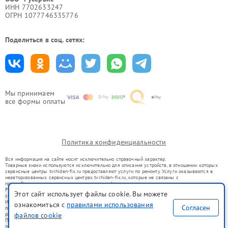
ИНН 7702633247
ОГРН 1077746335776
Поделиться в соц. сетях:
Мы принимаем
все формы оплаты
Политика конфиденциальности
Вся информация на сайте носит исключительно справочный характер.
Товарные знаки используются исключительно для описания устройств, в отношении которых
сервисные центры tvr.hiden-fix.ru предоставляют услуги по ремонту. Услуги оказываются в
неавторизованных сервисных центрах tvr.hiden-fix.ru, которые не связаны с
правообладателями товарных знаков или их официальными представителями.
Ремонт осуществляется для устройств, уже введенных в гражданский оборот в соответствии
Этот сайт использует файлы cookie. Вы можете
со статьей 1487 ГК РФ.
Использование товарных знаков не преследует цели индивидуализации услуг или введения
ознакомиться с
правилами использования
Согласен
потребителей в заблуждение, а служит для информирования о предоставляемых услугах по
ремонту техники указанных брендов.
файлов cookie
Представленная на сайте информация не является публичной офертой, определяемой
положениями Статьи 437(2) Гражданского кодекса РФ