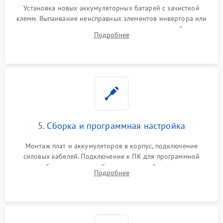
Установка новых аккумуляторных батарей с зачисткой
клемм. Выпаивание неисправных элементов инвертора или
цепи зарядки и монтаж новых радиодеталей.
Подробнее
Восстановление поврежденных токоведущих дорожек и
замена реле.
5. Сборка и программная настройка
Монтаж плат и аккумуляторов в корпус, подключение
силовых кабелей. Подключение к ПК для программной
калибровки констант батареи, настройки порогов
Подробнее
срабатывания AVR и сброса счетчиков старения АКБ.