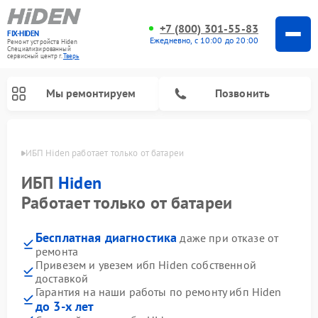
+7 (800) 301-55-83
FIX-HIDEN
Ежедневно, с 10:00 до 20:00
Ремонт устройств Hiden
Специализированный
cервисный центр г.
Тверь
Мы ремонтируем
Позвонить
Твери
ИБП Hiden работает только от батареи
ИБП
Hiden
Работает только от батареи
Бесплатная диагностика
даже при отказе от
ремонта
Привезем и увезем ибп Hiden собственной
доставкой
Гарантия на наши работы по ремонту ибп Hiden
до 3-х лет