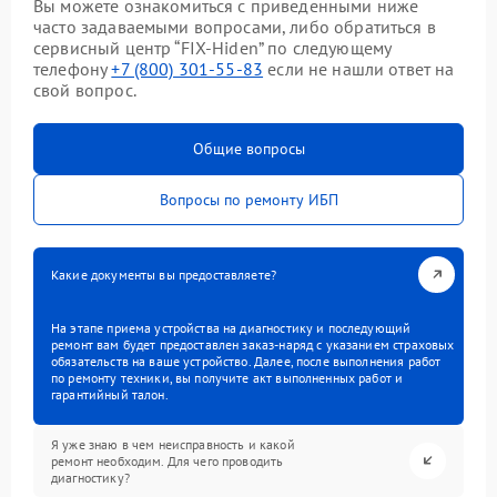
Вы можете ознакомиться с приведенными ниже
часто задаваемыми вопросами, либо обратиться в
сервисный центр “FIX-Hiden” по следующему
телефону
+7 (800) 301-55-83
если не нашли ответ на
свой вопрос.
Общие вопросы
Вопросы по ремонту ИБП
Какие документы вы предоставляете?
На этапе приема устройства на диагностику и последующий
ремонт вам будет предоставлен заказ-наряд с указанием страховых
обязательств на ваше устройство. Далее, после выполнения работ
по ремонту техники, вы получите акт выполненных работ и
гарантийный талон.
Я уже знаю в чем неисправность и какой
ремонт необходим. Для чего проводить
диагностику?