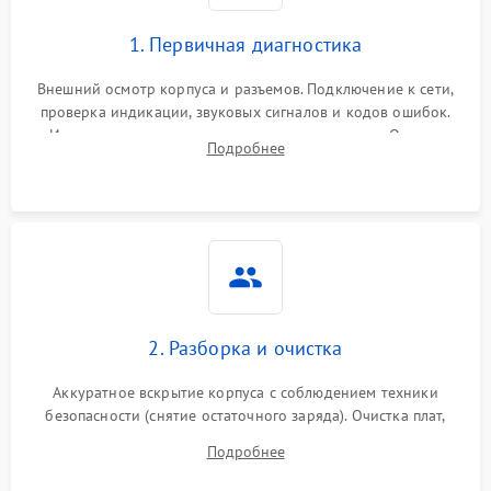
1. Первичная диагностика
Внешний осмотр корпуса и разъемов. Подключение к сети,
проверка индикации, звуковых сигналов и кодов ошибок.
Измерение входного и выходного напряжения. Оценка
Подробнее
реакции ИБП на отключение основного питания без
нагрузки.
2. Разборка и очистка
Аккуратное вскрытие корпуса с соблюдением техники
безопасности (снятие остаточного заряда). Очистка плат,
радиаторов и кулеров от пыли с помощью сжатого воздуха
Подробнее
и кистей для предотвращения перегрева и замыканий.